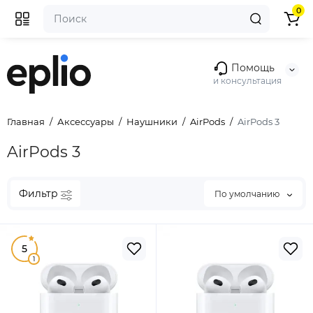
0
Помощь
и консультация
Главная
Аксессуары
Наушники
AirPods
AirPods 3
AirPods 3
Фильтр
По умолчанию
5
1