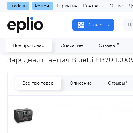
Trade-in
Ремонт
Гарантия
Контакты
О Нас
Д
Каталог
0
Все про товар
Описание
Отзывы
Главная
Аксессуары
Зарядные устройства
Зарядная ст
Зарядная станция Bluetti EB70 1000
0
Все про товар
Описание
Отзывы