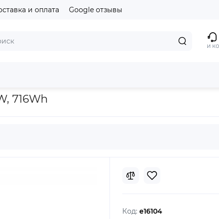
оставка и оплата
Google отзывы
и к
анция Bluetti EB70 1000W, 716Wh
W, 716Wh
Код:
e16104