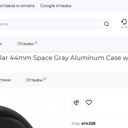
оставка и оплата
Google отзывы
и к
0
и
Отзывы
ies 6 GPS + Cellular 44mm Space Gray Aluminum Case w. Black Spor
ular 44mm Space Gray Aluminum Case w.
0
стики
Отзывы
Код:
e14258