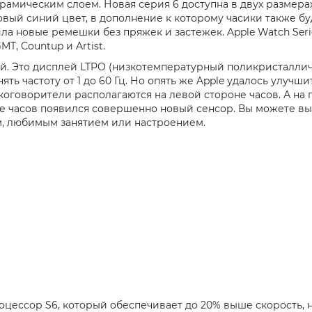
рамическим слоем. Новая серия 6 доступна в двух размерах
новый синий цвет, в дополнение к которому часики также б
ила новые ремешки без пряжек и застежек. Apple Watch Ser
MT, Countup и Artist.
ий. Это дисплей LTPO (низкотемпературный поликристалли
 частоту от 1 до 60 Гц. Но опять же Apple удалось улучшит
оговорители располагаются на левой стороне часов. А на п
е часов появился совершенно новый сенсор. Вы можете в
м, любимым занятием или настроением.
роцессор S6, который обеспечивает до 20% выше скорость,