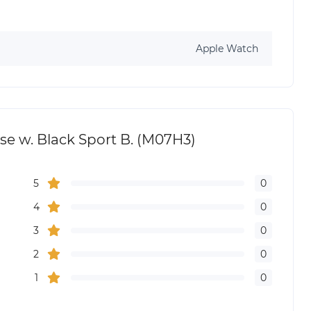
Apple Watch
e w. Black Sport B. (M07H3)
5
0
4
0
3
0
2
0
1
0