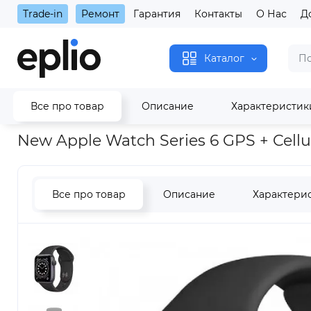
Trade-in
Ремонт
Гарантия
Контакты
О Нас
Д
Каталог
Все про товар
Описание
Характеристик
Главная
Watch
Apple Watch Series 6
New Apple Watch Ser
New Apple Watch Series 6 GPS + Cell
Все про товар
Описание
Характери