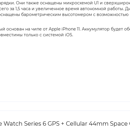
одзарядки. Они также оснащены микросхемой U1 и сверхшир
го за 1,5 часа и увеличенное время автономной работы. Дис
сы оснащены барометрическим высотомером с возможность
 основан на чипе от Apple iPhone 11. Аккумулятор будет о
вместимы только с системой iOS.
atch Series 6 GPS + Cellular 44mm Space G