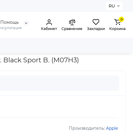
RU
0
Помощь
онсультация
Кабинет
Сравнение
Закладки
Корзина
t B. (M07H3)
 Black Sport B. (M07H3)
Производитель:
Apple