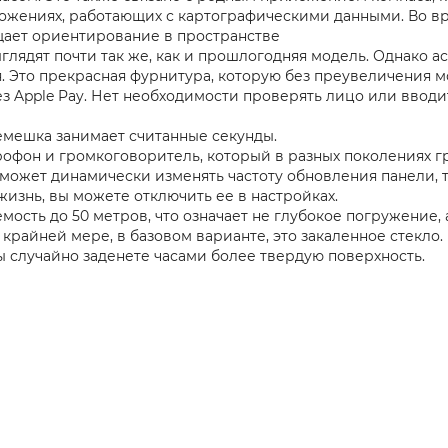
жениях, работающих с картографическими данными. Во вре
щает ориентирование в пространстве
выглядят почти так же, как и прошлогодняя модель. Однако 
. Это прекрасная фурнитура, которую без преувеличения 
 Apple Pay. Нет необходимости проверять лицо или вводить
емешка занимает считанные секунды.
офон и громкоговоритель, который в разных поколениях г
 может динамически изменять частоту обновления панели, 
жизнь, вы можете отключить ее в настройках.
сть до 50 метров, что означает не глубокое погружение, 
райней мере, в базовом варианте, это закаленное стекло.
ы случайно заденете часами более твердую поверхность.