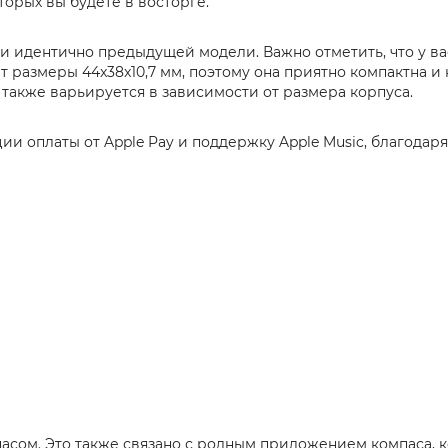
торых вы будете в восторге.
чти идентично предыдущей модели. Важно отметить, что у вас
размеры 44x38x10,7 мм, поэтому она приятно компактна и 
также варьируется в зависимости от размера корпуса.
ции оплаты от Apple Pay и поддержку Apple Music, благода
омпасом. Это также связано с родным приложением компаса, 