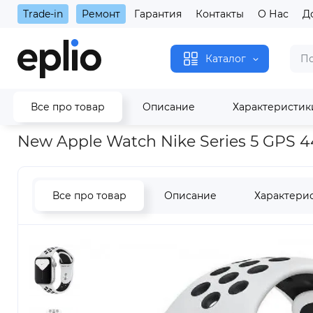
Trade-in
Ремонт
Гарантия
Контакты
О Нас
Д
Каталог
Все про товар
Описание
Характеристик
Главная
Watch
Apple Watch Series 5
New Apple Watch Nik
New Apple Watch Nike Series 5 GPS 
Все про товар
Описание
Характери