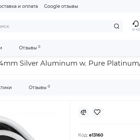
оставка и оплата
Google отзывы
и к
0
и
Отзывы
e Series 5 GPS 44mm Silver Aluminum w. Pure Platinum/Black Spo
44mm Silver Aluminum w. Pure Platinum
0
стики
Отзывы
Код:
e13160