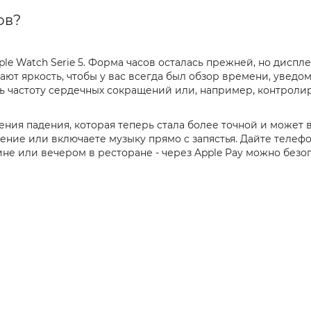
ов?
ple Watch Serie 5. Форма часов осталась прежней, но дисп
ают яркость, чтобы у вас всегда был обзор времени, уведо
ь частоту сердечных сокращений или, например, контроли
ния падения, которая теперь стала более точной и может 
щение или включаете музыку прямо с запястья. Дайте телеф
ине или вечером в ресторане - через Apple Pay можно безо