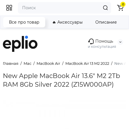
0
Все про товар
🔥 Аксессуары
Описание
Помощь
и консультация
Главная
Mac
MacBook Air
MacBook Air 13 M2 2022
New App
New Apple MacBook Air 13.6" M2 2Tb
RAM 8Gb Silver 2022 (Z15W000AP)