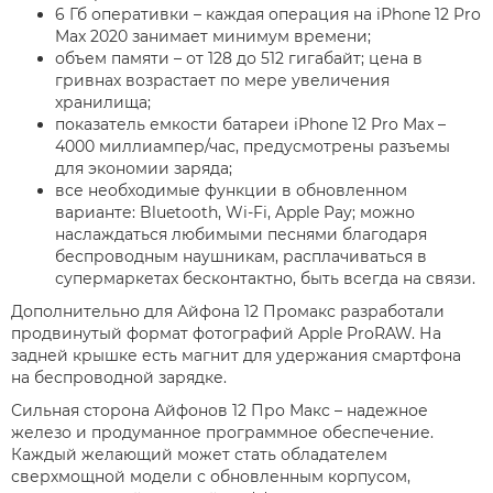
6 Гб оперативки – каждая операция на iРhone 12 Pro
Max 2020 занимает минимум времени;
объем памяти – от 128 до 512 гигабайт; цена в
гривнах возрастает по мере увеличения
хранилища;
показатель емкости батареи iРhone 12 Pro Max –
4000 миллиампер/час, предусмотрены разъемы
для экономии заряда;
все необходимые функции в обновленном
варианте: Bluetooth, Wi-Fi, Apple Pay; можно
наслаждаться любимыми песнями благодаря
беспроводным наушникам, расплачиваться в
супермаркетах бесконтактно, быть всегда на связи.
Дополнительно для Айфона 12 Промакс разработали
продвинутый формат фотографий Apple ProRAW. На
задней крышке есть магнит для удержания смартфона
на беспроводной зарядке.
Сильная сторона Айфонов 12 Про Макс – надежное
железо и продуманное программное обеспечение.
Каждый желающий может стать обладателем
сверхмощной модели с обновленным корпусом,