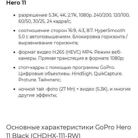
Hero 11
разрешение 5.3K, 4K, 2.7K, 1080p. 240/200, 120/100,
60/50, 30/25, 24 кадра/с;
соотношение сторон 16:9, 4:3, 8:7. HyperSmooth
5.0 с автоповышением. Блокировка горизонта /
выравнивание горизонта;
формат видео H.265 (HEVC) MP4. Режим веб-
камеры. Прямая трансляция в формате 1080p;
стоп-кадры с помощью программы GoPro.
Цифровые объективы. HindSigh. QuikCapture.
Protune. Таймлапс;
ночной тай -фото (27 Мп) + видео (5.3K), и многие
другие эффекты;
Основные характеристики GoPro Hero
11 Black (CHDHX-111-RW)