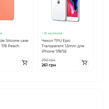
ии
В наличии
В 
le Silicone сase
Чехол TPU Epic
Чехо
e 7/8 Peach
Transparent 1,5mm для
for 
iPhone 7/8/SE
290 грн
350
261 грн
315