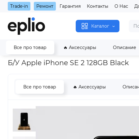
Trade-in
Ремонт
Гарантия
Контакты
О Нас
Д
Каталог
Все про товар
🔥 Аксессуары
Описание
Главная
Apple б/у
iPhone б/у
iPhone SE 2 б/у
Б/У Apple
Б/У Apple iPhone SE 2 128GB Black
Все про товар
🔥 Аксессуары
Описа