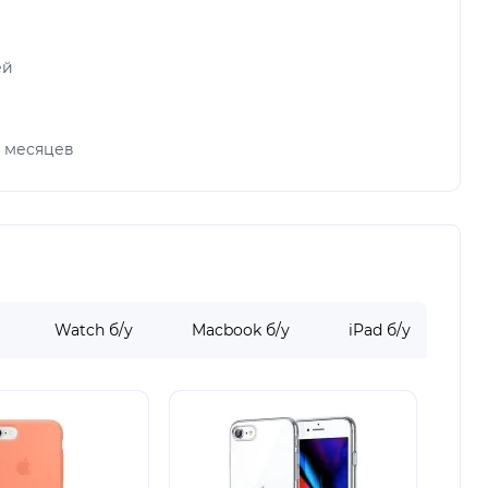
ей
х месяцев
Watch б/у
Macbook б/у
iPad б/у