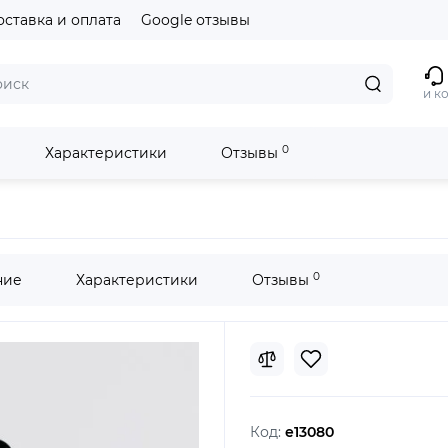
оставка и оплата
Google отзывы
и к
0
Характеристики
Отзывы
 iPhone SE 2 128GB Black
0
ние
Характеристики
Отзывы
Код:
e13080