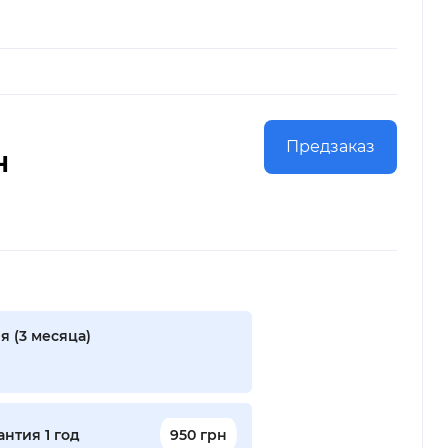
Предзаказ
н
я (3 месяца)
нтия 1 год
950 грн