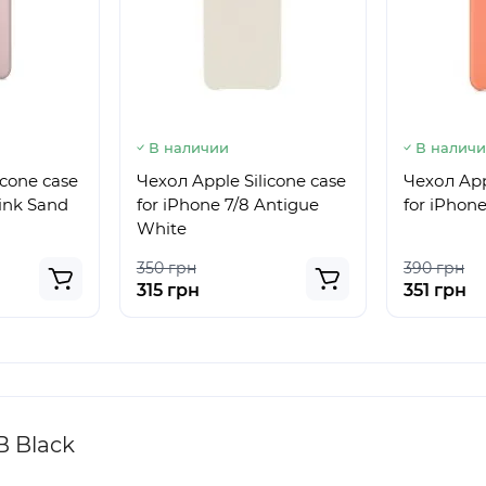
В наличии
В налич
icone сase
Чехол Apple Silicone сase
Чехол App
Pink Sand
for iPhone 7/8 Antigue
for iPhon
White
350 грн
390 грн
315 грн
351 грн
B Black