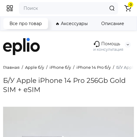
0
Все про товар
🔥 Аксессуары
Описание
Помощь
и консультация
Главная
Apple б/у
iPhone б/у
iPhone 14 Pro б/у
Б/У Apple 
Б/У Apple iPhone 14 Pro 256Gb Gold
SIM + eSIM