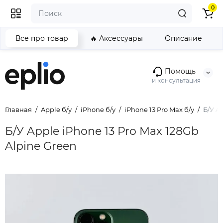
0
Все про товар
🔥 Аксессуары
Описание
Помощь
и консультация
Главная
Apple б/у
iPhone б/у
iPhone 13 Pro Max б/у
Б/У A
Б/У Apple iPhone 13 Pro Max 128Gb
Alpine Green