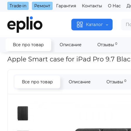
Trade-in
Ремонт
Гарантия
Контакты
О Нас
Д
Каталог
0
Все про товар
Описание
Отзывы
Главная
Аксессуары
Чехлы
iPad
iPad Pro 9.7"
Apple 
Apple Smart case for iPad Pro 9.7 Blac
0
Все про товар
Описание
Отзывы