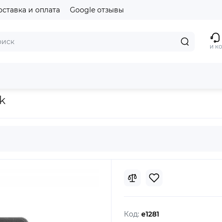
оставка и оплата
Google отзывы
и к
Smart case for iPad Pro 9.7 Black
k
Код:
e1281