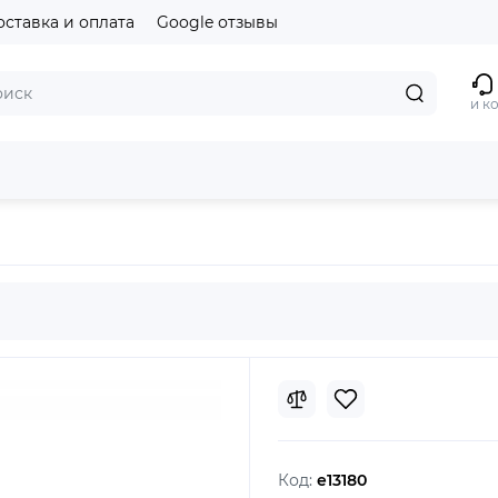
оставка и оплата
Google отзывы
и к
MU8F2)
Код:
e13180