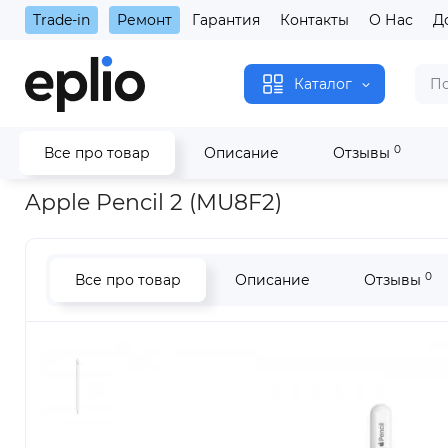
Trade-in
Ремонт
Гарантия
Контакты
О Нас
Д
Каталог
0
Все про товар
Описание
Отзывы
Главная
Аксессуары
Apple периферия
Apple Pencil 2 (
Apple Pencil 2 (MU8F2)
0
Все про товар
Описание
Отзывы