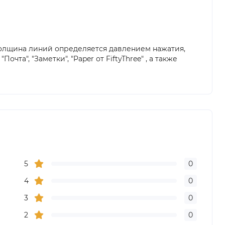
, толщина линий определяется давлением нажатия,
та", "Заметки", "Paper от FiftyThree" , а также
5
0
4
0
3
0
2
0