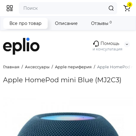
0
0
Все про товар
Описание
Отзывы
Помощь
и консультация
Главная
Аксессуары
Apple периферия
Apple HomePod min
Apple HomePod mini Blue (MJ2C3)