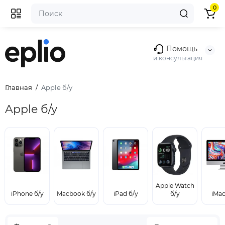
0
Помощь
и консультация
Главная
Apple б/у
Apple б/у
Apple Watch
iPhone б/у
Macbook б/у
iPad б/у
б/у
iMac