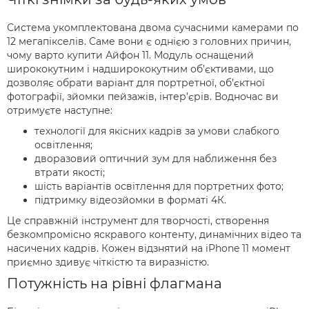
Система укомплектована двома сучасними камерами по
12 мегапікселів. Саме вони є однією з головних причин,
чому варто купити Айфон 11. Модуль оснащений
ширококутним і надширококутним об’єктивами, що
дозволяє обрати варіант для портретної, об’єктної
фотографії, зйомки пейзажів, інтер’єрів. Водночас ви
отримуєте наступне:
технології для якісних кадрів за умови слабкого
освітлення;
дворазовий оптичний зум для наближення без
втрати якості;
шість варіантів освітлення для портретних фото;
підтримку відеозйомки в форматі 4К.
Це справжній інструмент для творчості, створення
безкомпромісно яскравого контенту, динамічних відео та
насичених кадрів. Кожен відзнятий на iPhone 11 момент
приємно здивує чіткістю та виразністю.
Потужність на рівні флагмана