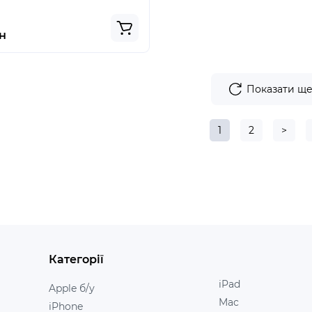
н
Показати щ
1
2
>
Категорії
iPad
Apple б/у
Mac
iPhone