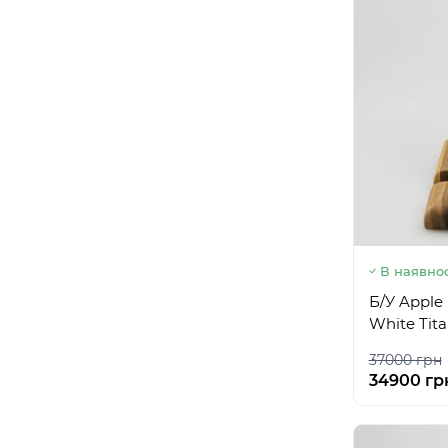
В наявнос
Б/У Apple
White Tit
37000 грн
34900 гр