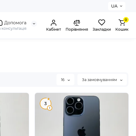
UA
0
Допомога
а консультація
Кабінет
Порівняння
Закладки
Кошик
16
За замовчуванням
3
1