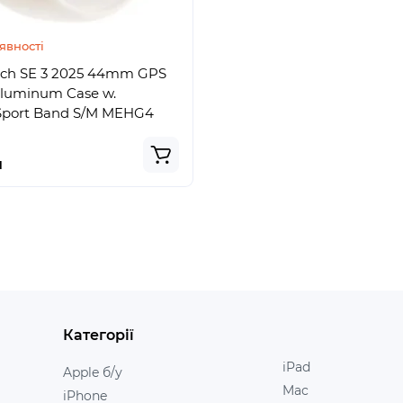
явності
ch SE 3 2025 44mm GPS
 Aluminum Case w.
Sport Band S/M MEHG4
н
Категорії
iPad
Apple б/у
Mac
iPhone