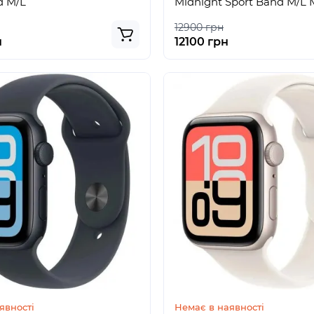
d M/L
Midnight Sport Band M/L
12900 грн
н
12100 грн
явності
Немає в наявності