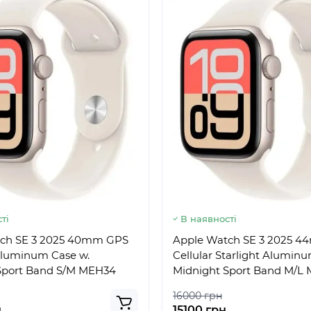
ті
В наявності
ch SE 3 2025 40mm GPS
Apple Watch SE 3 2025 
 Aluminum Case w.
Cellular Starlight Alumin
Sport Band S/M MEH34
Midnight Sport Band M/L
16000 грн
н
15100 грн