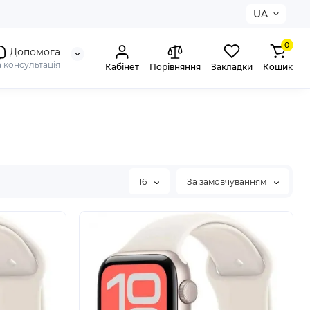
UA
0
Допомога
а консультація
Кабінет
Порівняння
Закладки
Кошик
16
За замовчуванням