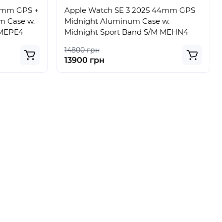
44mm GPS +
Apple Watch SE 3 2025 44mm GPS
um Case w.
Midnight Aluminum Case w.
 MEPE4
Midnight Sport Band S/M MEHN4
14800 грн
13900 грн