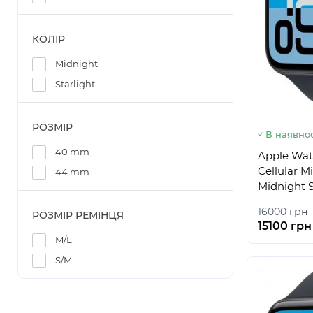
КОЛІР
Midnight
Starlight
РОЗМІР
В наявнос
40 mm
Apple Wat
Cellular 
44 mm
Midnight 
16000 грн
РОЗМІР РЕМІНЦЯ
15100 грн
M/L
S/M