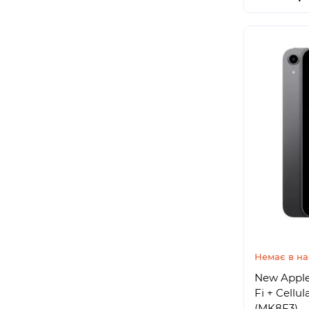
Немає в на
New Apple 
Fi + Cellu
(MK8F3)