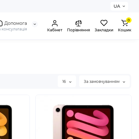
UA
0
Допомога
а консультація
Кабінет
Порівняння
Закладки
Кошик
16
За замовчуванням