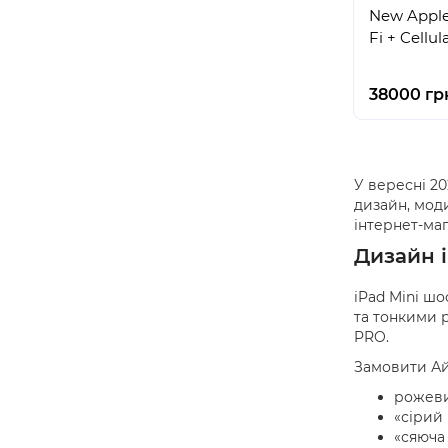
New Apple 
Fi + Cellu
38000 гр
У вересні 2
дизайн, мод
інтернет-маг
Дизайн 
iPad Mini ш
та тонкими 
PRO.
Замовити Айп
рожеви
«сірий 
«сяюча 