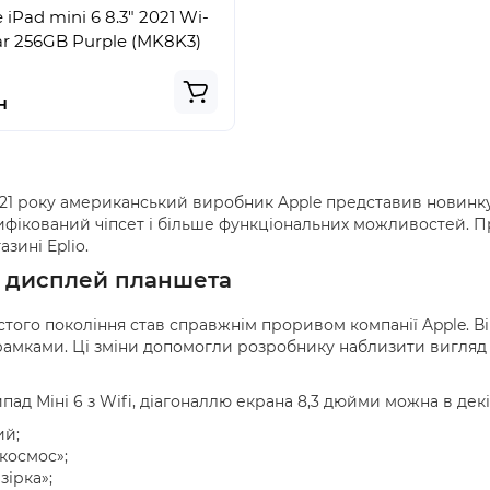
iPad mini 6 8.3" 2021 Wi-
lar 256GB Purple (MK8K3)
н
021 року американський виробник Apple представив новинку
ифікований чіпсет і більше функціональних можливостей. П
азині Eplio.
і дисплей планшета
остого покоління став справжнім проривом компанії Apple. 
рамками. Ці зміни допомогли розробнику наблизити вигляд 
ад Міні 6 з Wifi, діагоналлю екрана 8,3 дюйми можна в декі
й;
космос»;
зірка»;