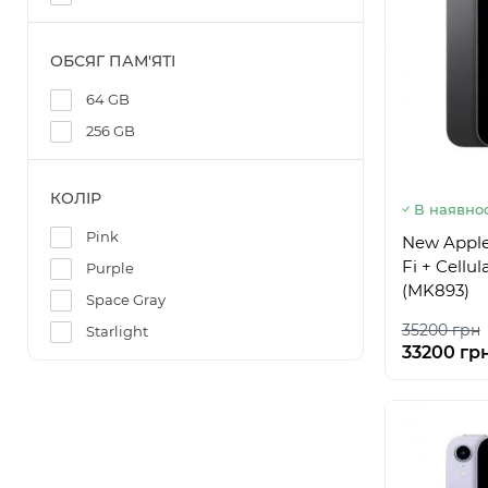
ОБСЯГ ПАМ'ЯТІ
64 GB
256 GB
КОЛІР
В наявнос
Pink
New Apple 
Fi + Cellu
Purple
(MK893)
Space Gray
35200 грн
Starlight
33200 гр