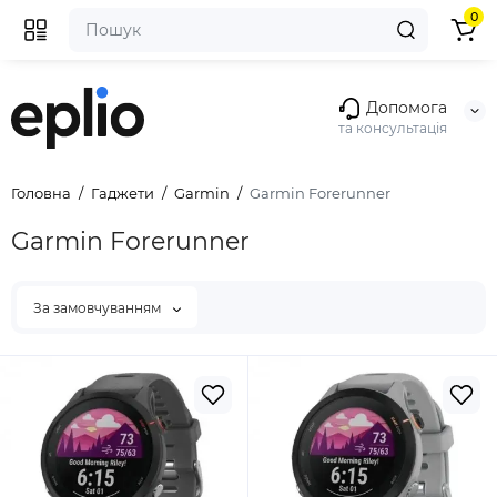
0
Допомога
та консультація
Головна
Гаджети
Garmin
Garmin Forerunner
Garmin Forerunner
За замовчуванням