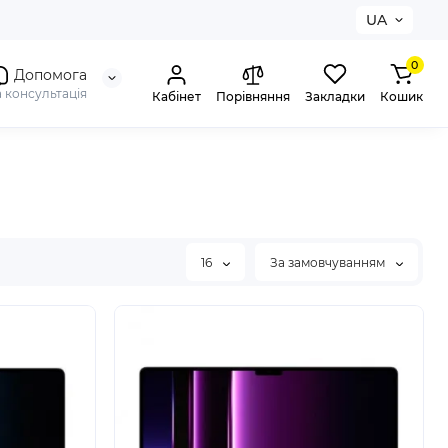
UA
0
Допомога
а консультація
Кабінет
Порівняння
Закладки
Кошик
16
За замовчуванням