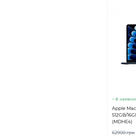
В наявнос
Apple Mac
512GB/16G
(MDHE4)
62900 грн