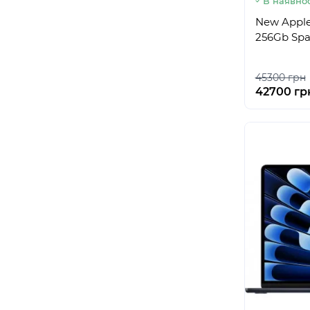
В наявнос
New Apple
256Gb Spa
45300 грн
42700 гр