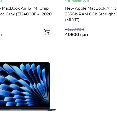
ті
В наявності
 MacBook Air 13" M1 Chip
New Apple MacBook Air 13
ce Gray (Z124000FK) 2020
256Gb RAM 8Gb Starlight
(MLY13)
43250 грн
н
40800 грн