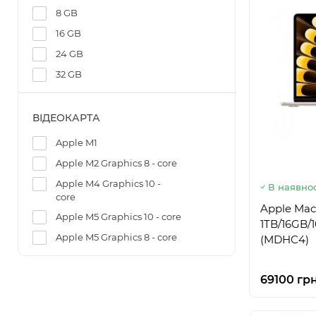
8 GB
16 GB
24 GB
32 GB
ВІДЕОКАРТА
Apple M1
Apple M2 Graphics 8 - core
Apple M4 Graphics 10 -
В наявнос
core
Apple Mac
Apple M5 Graphics 10 - core
1TB/16GB/
Apple M5 Graphics 8 - core
(MDHC4)
69100 гр