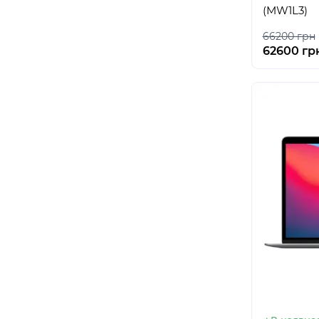
(MW1L3)
66200 грн
62600 гр