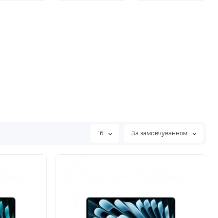
16
За замовчуванням