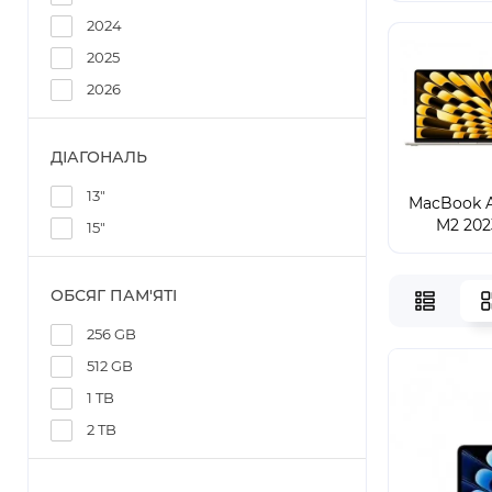
2024
2025
2026
ДІАГОНАЛЬ
13"
MacBook A
M2 202
15"
ОБСЯГ ПАМ'ЯТІ
256 GB
512 GB
1 TB
2 TB