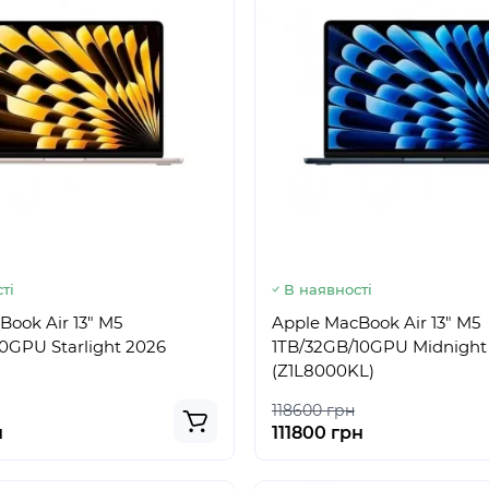
ті
В наявності
Book Air 13" M5
Apple MacBook Air 13" M5
10GPU Starlight 2026
1TB/32GB/10GPU Midnight
(Z1L8000KL)
118600 грн
н
111800 грн