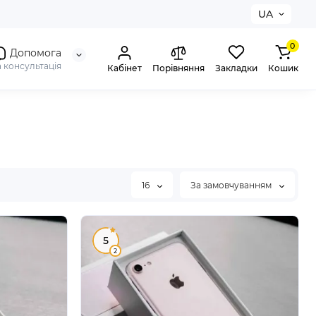
UA
0
Допомога
а консультація
Кабінет
Порівняння
Закладки
Кошик
16
За замовчуванням
5
2