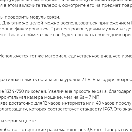
ся в этом включите телефон, осмотрите его на предмет по
бы проверить модуль связи.
 Для этих же целей можно воспользоваться приложением Ba
орошо фиксироваться. При воспроизведении музыки не до
е. Так вы поймете, как вас будет слышать собеседник при 
 Используется тот же материал, единственное внешнее изм
еративная память осталась на уровне 2 ГБ. Благодаря воз
 1334×750 пикселей. Увеличена яркость экрана, благодаря
ронтальная камера мощнее, чем на 6s – 7 МП.
ряда достаточно для 12 часов интернета или 40 часов просл
влагозащиту, которая соответствует стандарту IP67. Это зна
 и черном цвете.
бство – отсутствие разъема mini-jack 3,5 mm. Теперь науш