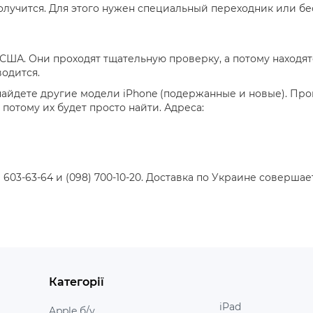
получится. Для этого нужен специальный переходник или б
з США. Они проходят тщательную проверку, а потому наход
одится.
 найдете другие модели iPhone (подержанные и новые). Пр
потому их будет просто найти. Адреса:
) 603-63-64 и (098) 700-10-20. Доставка по Украине соверш
Категорії
iPad
Apple б/у