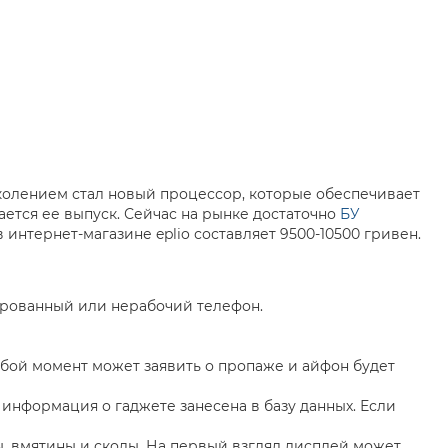
околением стал новый процессор, которые обеспечивает
ается ее выпуск. Сейчас на рынке достаточно
БУ
 интернет-магазине eplio составляет 9500-10500 гривен.
ворованный или нерабочий телефон.
любой момент может заявить о пропаже и айфон будет
 информация о гаджете занесена в базу данных. Если
ы, вмятины и сколы. На первый взгляд дисплей может