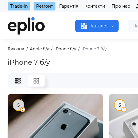
Trade-in
Ремонт
Гарантія
Контакти
Про нас
Каталог
Головна
Apple б/у
iPhone б/у
iPhone 7 б/у
iPhone 7 б/у
5
5
2
1