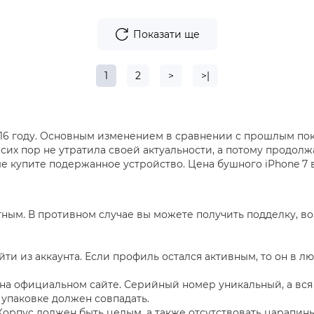
Показати ще
1
2
>
>|
 2016 году. Основным изменением в сравнении с прошлым п
сих пор не утратила своей актуальности, а потому продолж
ше купите подержанное устройство. Цена бушного iPhone 7 в
тным. В противном случае вы можете получить подделку, 
йти из аккаунта. Если профиль остался активным, то он в 
7 на официальном сайте. Серийный номер уникальный, а вся
 упаковке должен совпадать.
Корпус должен быть целым, а также отсутствовать царапин