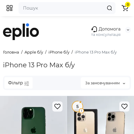
0
Допомога
та консультація
Головна
Apple б/у
iPhone б/у
iPhone 13 Pro Max б/у
iPhone 13 Pro Max б/у
Фільтр
За замовчуванням
5
1