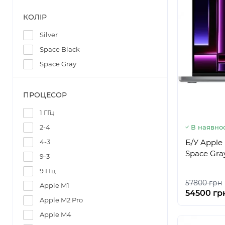
КОЛІР
Silver
Space Black
Space Gray
ПРОЦЕСОР
1 ГГц
2-4
В наявнос
4-3
Б/У Apple
Space Gra
9-3
9 ГГц
57800 грн
Apple M1
54500 гр
Apple M2 Pro
Apple M4