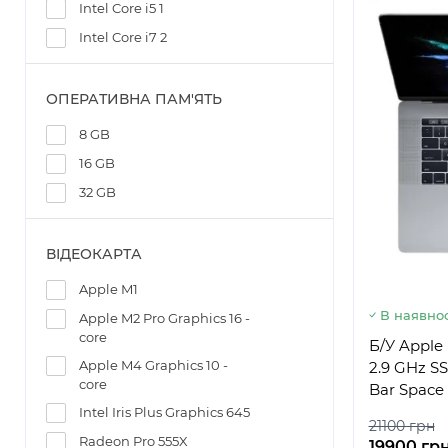
Intel Core i5 1
Intel Core i7 2
ОПЕРАТИВНА ПАМ'ЯТЬ
8 GB
16 GB
32 GB
ВІДЕОКАРТА
Apple M1
В наявнос
Apple M2 Pro Graphics 16 -
core
Б/У Apple 
Apple M4 Graphics 10 -
2.9 GHz S
core
Bar Space 
Intel Iris Plus Graphics 645
21100 грн
Radeon Pro 555X
19900 гр