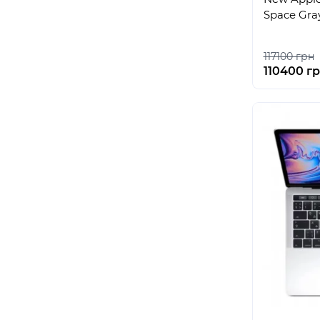
Space Gra
117100 грн
110400 г