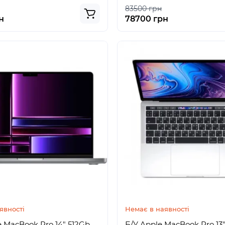
83500 грн
н
78700 грн
явності
Немає в наявності
 MacBook Pro 14" 512Gb
Б/У Apple MacBook Pro 13" 