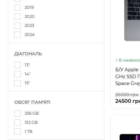
2019
2020
2023
2024
ДІАГОНАЛЬ
В наявнос
13"
Б/У Apple 
14"
GHz SSD 1
Space Gra
15"
26000 грн
24500 гр
ОБСЯГ ПАМ'ЯТІ
256 GB
512 GB
1 TB