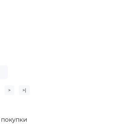
е
>
>|
и покупки