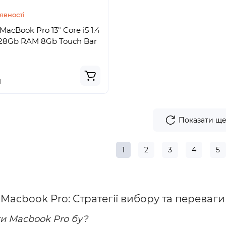
явності
MacBook Pro 13" Core i5 1.4
28Gb RAM 8Gb Touch Bar
н
Показати щ
1
2
3
4
5
БУ Macbook Pro: Стратегії вибору та переваг
и Macbook Pro бу?