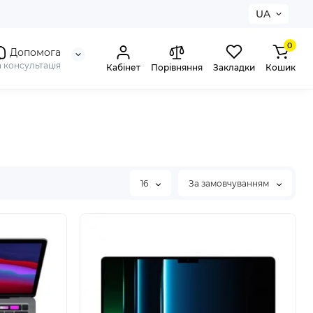
UA
0
Допомога
а консультація
Кабінет
Порівняння
Закладки
Кошик
16
За замовчуванням