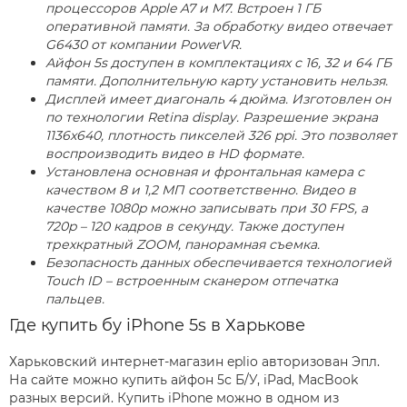
процессоров Apple A7 и M7. Встроен 1 ГБ
оперативной памяти. За обработку видео отвечает
G6430 от компании PowerVR.
Айфон 5s доступен в комплектациях с 16, 32 и 64 ГБ
памяти. Дополнительную карту установить нельзя.
Дисплей имеет диагональ 4 дюйма. Изготовлен он
по технологии Retina display. Разрешение экрана
1136x640, плотность пикселей 326 ppi. Это позволяет
воспроизводить видео в HD формате.
Установлена основная и фронтальная камера с
качеством 8 и 1,2 МП соответственно. Видео в
качестве 1080p можно записывать при 30 FPS, а
720p – 120 кадров в секунду. Также доступен
трехкратный ZOOM, панорамная съемка.
Безопасность данных обеспечивается технологией
Touch ID – встроенным сканером отпечатка
пальцев.
Где купить бу iPhone 5s в Харькове
Харьковский интернет-магазин eplio авторизован Эпл.
На сайте можно купить айфон 5с Б/У, iPad, MacBook
разных версий. Купить iPhone можно в одном из