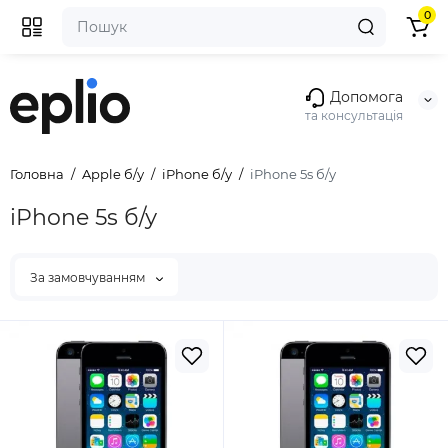
0
Допомога
та консультація
Головна
Apple б/у
iPhone б/у
iPhone 5s б/у
iPhone 5s б/у
За замовчуванням