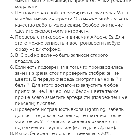
значит, могли возникнуть проблемы с внутренними
модулями.
Позвоните на свой телефон; подключитесь к Wi-Fi
и мобильному интернету. Это нужно, чтобы узнать
качество работы узлов связи. Особое внимание
уделите скоростному интернету.
Проверьте микрофон и динамик Айфона 5s. Для
этого можно записать и воспроизвести любую
фразу на диктофоне.
В iCloud не должно быть записей старого
владельца.
Если есть подозрения в том, что производилась
замена экрана, стоит проверить отображение
цветов. В первую очередь смотрят на черный и
белый. Для этого достаточно запустить любое
приложение. На черном и белом цвете также
проще всего заметить артефакты (поврежденные
пиксели) дисплея.
Проверьте исправность входа Lightning. Кабель
должен подключаться легко, не шататься после
установки. У iPhone 5s также есть разъем для
подключения наушников (мини джек 3,5 мм).
Износ батареи не должен превышать 20%.