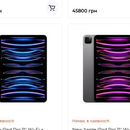
н
45800 грн
явності
Немає в наявності
iPad Pro 11'' Wi-Fi +
New Apple iPad Pro 11'' Wi