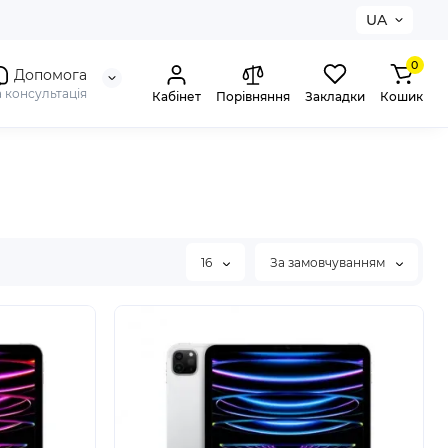
UA
0
Допомога
а консультація
Кабінет
Порівняння
Закладки
Кошик
16
За замовчуванням