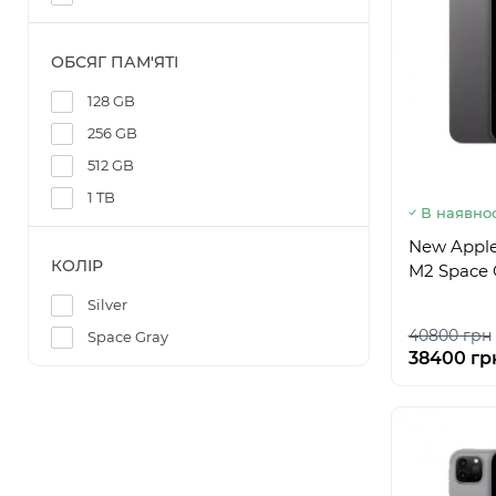
ОБСЯГ ПАМ'ЯТІ
128 GB
256 GB
512 GB
1 TB
В наявнос
New Apple 
КОЛІР
M2 Space 
Silver
40800 грн
Space Gray
38400 гр