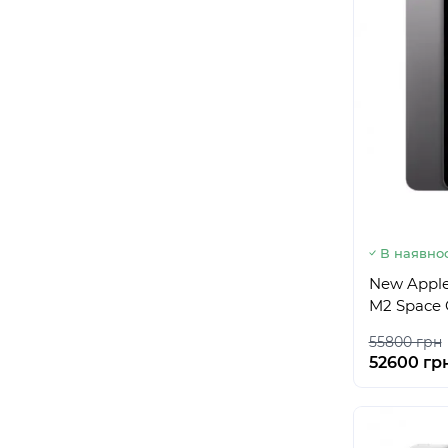
В наявнос
New Apple 
M2 Space 
55800 грн
52600 гр