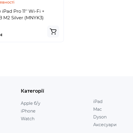
явності
iPad Pro 11'' Wi-Fi +
TB M2 Silver (MNYK3)
н
Категорії
iPad
Apple б/у
Mac
iPhone
Dyson
Watch
Аксесуари