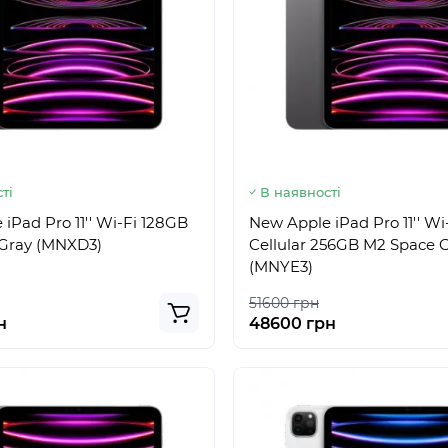
ті
В наявності
iPad Pro 11'' Wi-Fi 128GB
New Apple iPad Pro 11'' Wi
Gray (MNXD3)
Cellular 256GB M2 Space 
(MNYE3)
51600 грн
н
48600 грн