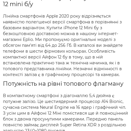
12 mini б/у
Лінійка смартфонів Apple 2020 року відрізняється
наявністю полегшеної версії смартфона в порівнянні з
базовим варіантом. Купити iPhone 12 Mini бу з
безкоштовною доставкою можна в нашому інтернет-
магазині Eplio. Ми пропонуємо оригінальні моделі з
обсягом пам’яті від 64 до 256 Гб. В каталозі ви знайдете
телефони в шести фірмових кольорах. Особливість
компактної версії Айфон 12 бу в тому, що в ній
встановлена практично така ж технічна начинка, як і в
топового представника лінійки. Незначні відмінності в
контексті заліза є в графічному процесорі та камерах.
Потужність на рівні топового флагману
В компактному смартфоні з діагоналлю 5,4 дюйма є
потужне залізо. Це шестиядерний процесор A14 Bionic,
сучасна система Neural Engine на 16 ядер і графічний чіп.
З усім цим в Айфоні 12 Міні помістився ще й повноцінний
блок з двома просунутими камерами. Передню панель
повністю займає дисплей Super Retina XDR з роздільною
здатністю 2340×1080 пікселів.