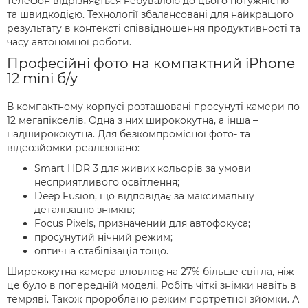
телефон відрізняється небувалою до цього потужністю
та швидкодією. Технології збалансовані для найкращого
результату в контексті співвідношення продуктивності та
часу автономної роботи.
Професійні фото на компактний iPhone
12 mini б/у
В компактному корпусі розташовані просунуті камери по
12 мегапікселів. Одна з них ширококутна, а інша –
надширококутна. Для безкомпромісної фото- та
відеозйомки реалізовано:
Smart HDR 3 для живих кольорів за умови
несприятливого освітлення;
Deep Fusion, що відповідає за максимальну
деталізацію знімків;
Focus Pixels, призначений для автофокуса;
просунутий нічний режим;
оптична стабілізація тощо.
Ширококутна камера вловлює на 27% більше світла, ніж
це було в попередній моделі. Робіть чіткі знімки навіть в
темряві. Також пророблено режим портретної зйомки. А