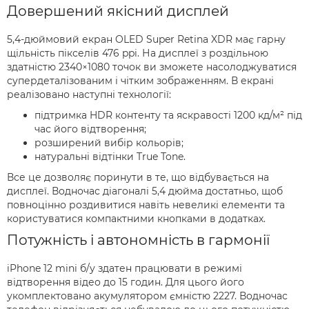
Довершений якісний дисплей
5,4-дюймовий екран OLED Super Retina XDR має гарну
щільність пікселів 476 ppi. На дисплеї з роздільною
здатністю 2340×1080 точок ви зможете насолоджуватися
супердеталізованим і чітким зображенням. В екрані
реалізовано наступні технології:
підтримка HDR контенту та яскравості 1200 кд/м² під
час його відтворення;
розширений вибір кольорів;
натуральні відтінки True Tone.
Все це дозволяє поринути в те, що відбувається на
дисплеї. Водночас діагоналі 5,4 дюйма достатньо, щоб
повноцінно роздивитися навіть невеликі елементи та
користуватися компактними кнопками в додатках.
Потужність і автономність в гармонії
iPhone 12 mini б/у здатен працювати в режимі
відтворення відео до 15 годин. Для цього його
укомплектовано акумулятором ємністю 2227. Водночас