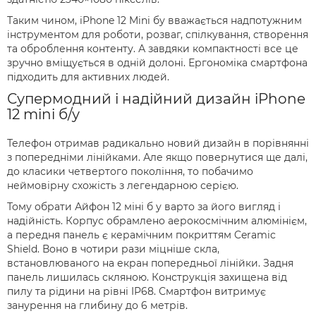
Таким чином, iPhone 12 Mini бу вважається надпотужним
інструментом для роботи, розваг, спілкування, створення
та оброблення контенту. А завдяки компактності все це
зручно вміщується в одній долоні. Ергономіка смартфона
підходить для активних людей.
Супермодний і надійний дизайн iPhone
12 mini б/у
Телефон отримав радикально новий дизайн в порівнянні
з попередніми лінійками. Але якщо повернутися ще далі,
до класики четвертого покоління, то побачимо
неймовірну схожість з легендарною серією.
Тому обрати Айфон 12 міні б у варто за його вигляд і
надійність. Корпус обрамлено аерокосмічним алюмінієм,
а передня панель є керамічним покриттям Ceramic
Shield. Воно в чотири рази міцніше скла,
встановлюваного на екран попередньої лінійки. Задня
панель лишилась скляною. Конструкція захищена від
пилу та рідини на рівні IP68. Смартфон витримує
занурення на глибину до 6 метрів.