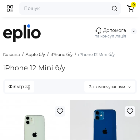
0
Допомога
та консультація
Головна
Apple б/у
iPhone б/у
iPhone 12 Mini б/у
iPhone 12 Mini б/у
Фільтр
За замовчуванням