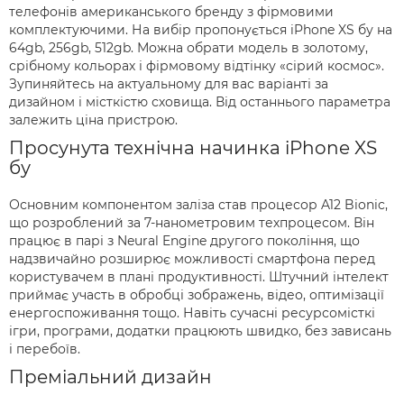
телефонів американського бренду з фірмовими
комплектуючими. На вибір пропонується iPhone XS бу на
64gb, 256gb, 512gb. Можна обрати модель в золотому,
срібному кольорах і фірмовому відтінку «сірий космос».
Зупиняйтесь на актуальному для вас варіанті за
дизайном і місткістю сховища. Від останнього параметра
залежить ціна пристрою.
Просунута технічна начинка iPhone XS
бу
Основним компонентом заліза став процесор A12 Bionic,
що розроблений за 7-нанометровим техпроцесом. Він
працює в парі з Neural Engine другого покоління, що
надзвичайно розширює можливості смартфона перед
користувачем в плані продуктивності. Штучний інтелект
приймає участь в обробці зображень, відео, оптимізації
енергоспоживання тощо. Навіть сучасні ресурсомісткі
ігри, програми, додатки працюють швидко, без зависань
і перебоїв.
Преміальний дизайн