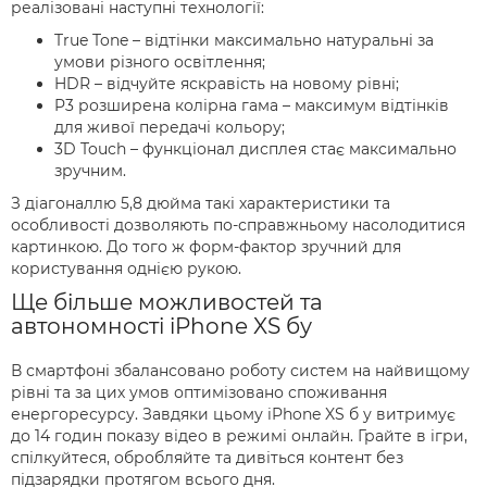
реалізовані наступні технології:
True Tone – відтінки максимально натуральні за
умови різного освітлення;
HDR – відчуйте яскравість на новому рівні;
P3 розширена колірна гама – максимум відтінків
для живої передачі кольору;
3D Touch – функціонал дисплея стає максимально
зручним.
З діагоналлю 5,8 дюйма такі характеристики та
особливості дозволяють по-справжньому насолодитися
картинкою. До того ж форм-фактор зручний для
користування однією рукою.
Ще більше можливостей та
автономності iPhone XS бу
В смартфоні збалансовано роботу систем на найвищому
рівні та за цих умов оптимізовано споживання
енергоресурсу. Завдяки цьому iPhone XS б у витримує
до 14 годин показу відео в режимі онлайн. Грайте в ігри,
спілкуйтеся, обробляйте та дивіться контент без
підзарядки протягом всього дня.