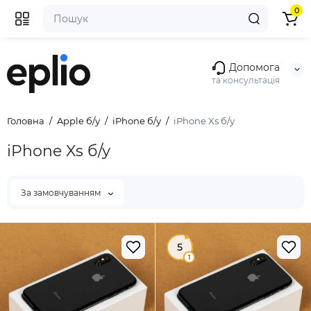
0
Допомога
та консультація
Головна
Apple б/у
iPhone б/у
iPhone Xs б/у
iPhone Xs б/у
За замовчуванням
5
1