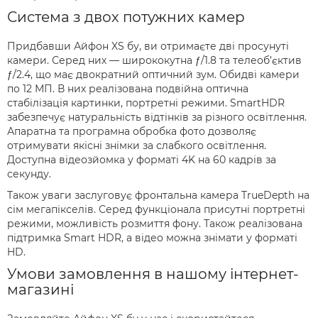
Система з двох потужних камер
Придбавши Айфон XS бу, ви отримаєте дві просунуті
камери. Серед них — ширококутна ƒ/1.8 та телеоб’єктив
ƒ/2.4, що має двократний оптичний зум. Обидві камери
по 12 МП. В них реалізована подвійна оптична
стабілізація картинки, портретні режими. SmartHDR
забезпечує натуральність відтінків за різного освітлення.
Апаратна та програмна обробка фото дозволяє
отримувати якісні знімки за слабкого освітлення.
Доступна відеозйомка у форматі 4K на 60 кадрів за
секунду.
Також уваги заслуговує фронтальна камера TrueDepth на
сім мегапікселів. Серед функціонала присутні портретні
режими, можливість розмиття фону. Також реалізована
підтримка Smart HDR, а відео можна знімати у форматі
HD.
Умови замовлення в нашому інтернет-
магазині