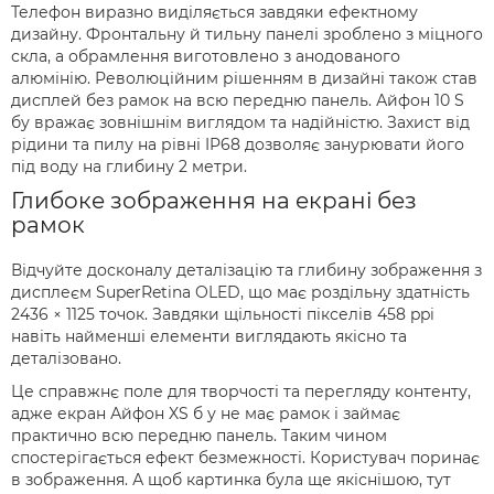
Телефон виразно виділяється завдяки ефектному
дизайну. Фронтальну й тильну панелі зроблено з міцного
скла, а обрамлення виготовлено з анодованого
алюмінію. Революційним рішенням в дизайні також став
дисплей без рамок на всю передню панель. Айфон 10 S
бу вражає зовнішнім виглядом та надійністю. Захист від
рідини та пилу на рівні IP68 дозволяє занурювати його
під воду на глибину 2 метри.
Глибоке зображення на екрані без
рамок
Відчуйте досконалу деталізацію та глибину зображення з
дисплеєм SuperRetina OLED, що має роздільну здатність
2436 × 1125 точок. Завдяки щільності пікселів 458 ppi
навіть найменші елементи виглядають якісно та
деталізовано.
Це справжнє поле для творчості та перегляду контенту,
адже екран Айфон XS б у не має рамок і займає
практично всю передню панель. Таким чином
спостерігається ефект безмежності. Користувач поринає
в зображення. А щоб картинка була ще якіснішою, тут