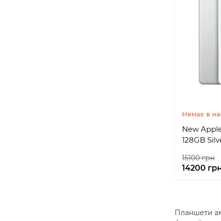
Немає в на
New Apple 
128GB Silv
15100 грн
14200 гр
Планшети аме