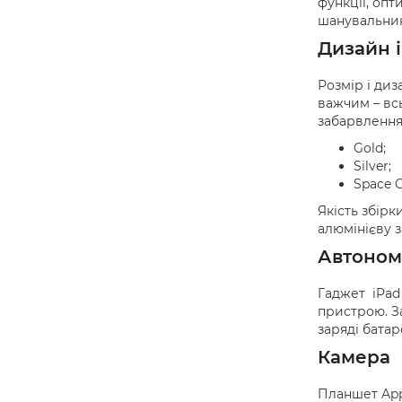
функції, опт
шанувальника
Дизайн 
Розмір і диз
важчим – вс
забарвлення
Gold;
Silver;
Space G
Якість збірк
алюмінієву з
Автоном
Гаджет iPad 
пристрою. З
заряді батаре
Камера
Планшет Appl