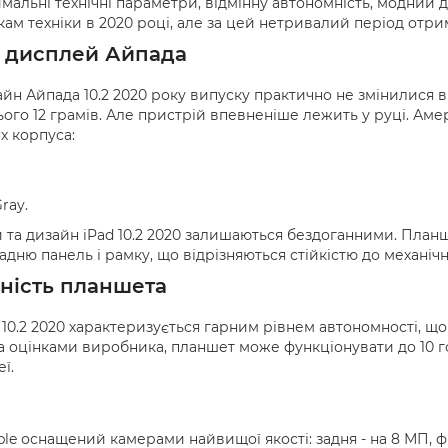
имальні технічні параметри, відмінну автономність, модни
м техніки в 2020 році, але за цей нетривалий період отрим
і дисплей Айпада
айн Айпада 10.2 2020 року випуску практично не змінилися 
ього 12 грамів. Але пристрій впевненіше лежить у руці. Ам
х корпуса:
ray.
и та дизайн iPad 10.2 2020 залишаються бездоганними. План
адню панель і рамку, що відрізняються стійкістю до механі
ність планшета
10.2 2020 характеризується гарним рівнем автономності, щ
а оцінками виробника, планшет може функціонувати до 10 
ї.
e оснащений камерами найвищої якості: задня - на 8 МП, фр