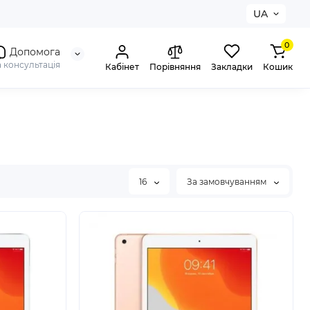
UA
0
Допомога
а консультація
Кабінет
Порівняння
Закладки
Кошик
16
За замовчуванням