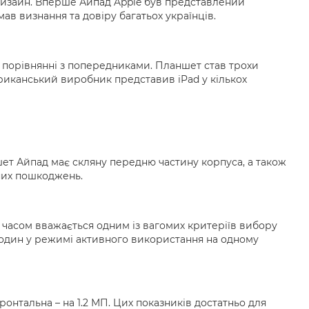
й дизайн. Вперше Айпад Apple був представлений
ав визнання та довіру багатьох українців.
в порівнянні з попередниками. Планшет став трохи
ериканський виробник представив iPad у кількох
шет Айпад має скляну передню частину корпуса, а також
чних пошкоджень.
о часом вважається одним із вагомих критеріїв вибору
годин у режимі активного використання на одному
онтальна – на 1.2 МП. Цих показників достатньо для