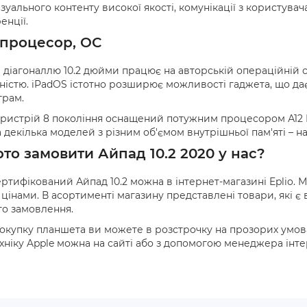
зуального контенту високої якості, комунікації з користув
енції.
 процесор, ОС
та діагоналлю 10.2 дюйми працює на авторській операційній 
ністю. iPadOS істотно розширює можливості гаджета, що да
грам.
ристрій 8 покоління оснащений потужним процесором А12 Bio
декілька моделей з різним об'ємом внутрішньої пам'яті – на 3
то замовити Айпад 10.2 2020 у нас?
ртифікований Айпад 10.2 можна в інтернет-магазині Eplio.
цінами. В асортименті магазину представлені товари, які є в
о замовлення.
купку планшета ви можете в розстрочку на прозорих умовах
хніку Apple можна на сайті або з допомогою менеджера інте