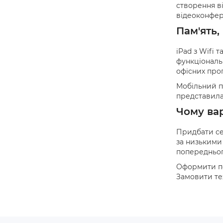
створення ві
відеоконфер
Пам'ять,
iPad з Wifi 
функціональ
офісних про
Мобільний п
представила 
Чому вар
Придбати се
за низькими 
попередньог
Оформити по
Замовити те