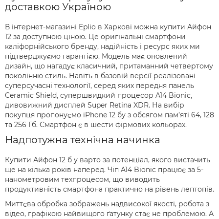
доставкою Україною
В інтернет-магазині Eplio в Харкові можна купити Айфон
12 за доступною ціною. Це оригінальні смартфони
каліфорнійського бренду, надійність і ресурс яких ми
підтверджуємо гарантією. Модель має оновлений
дизайн, що нагадує класичний, притаманний четвертому
поколінню стиль. Навіть в базовій версії реалізовані
суперсучасні технології, серед яких передня панель
Ceramic Shield, супершвидкий процесор A14 Bionic,
дивовижний дисплей Super Retina XDR. На вибір
покупця пропонуємо iPhone 12 бу з обсягом пам’яті 64, 128
та 256 Гб. Смартфон є в шести фірмових кольорах.
Надпотужна технічна начинка
Купити Айфон 12 б у варто за потенціал, якого вистачить
ще на кілька років наперед. Чіп A14 Bionic працює за 5-
нанометровим техпроцесом, що виводить
продуктивність смартфона практично на рівень лептопів.
Миттєва обробка зображень надвисокої якості, робота з
відео, графікою найвищого ґатунку стає не проблемою. А