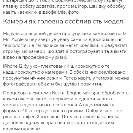
підзарядки до 17 годин. Водночас Айфон 12 бу гарантує
плавну роботу додатків, програм, ігор, швидку обробку
навіть «важких» відеофайлів, фото.
Камери як головна особливість моделі
Модуль оснащений двома просунутими камерами по 12
Мп. Apple знову звернув увагу саме на вдосконалення
технологій, не ганяючись за мегапікселями. В результаті
отримуємо камери, що здатні фотографувати та знімати
відео на професійному рівні.
iPhone 12 бу укомплектований ширококутною та
надширококутною камерами. В обох із них реалізовано
просунутий нічний режим. Тепер навіть у темряві можна
фотографувати об’єкти буз шумів і розмиття.
Процесор та система Neural Engine миттєво обробляють
кожен піксель фото, створюючи шедеври навіть в
умовах недостатнього освітлення. А відеозйомка у
форматі 4K тепер доступна в режимі Dolby Vision – це
рівень професійного кіно. Потужна технічна начинка
дозволяє одразу ж працювати з фото та відзнятим
відеоматеріалом.