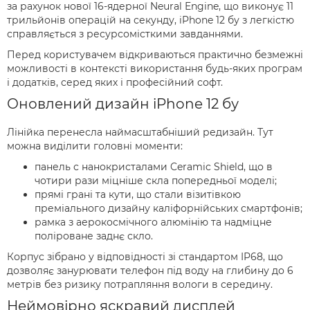
за рахунок нової 16-ядерної Neural Engine, що виконує 11
трильйонів операцій на секунду, iPhone 12 бу з легкістю
справляється з ресурсомісткими завданнями.
Перед користувачем відкриваються практично безмежні
можливості в контексті використання будь-яких програм
і додатків, серед яких і професійний софт.
Оновлений дизайн iPhone 12 бу
Лінійка перенесла наймасштабніший редизайн. Тут
можна виділити головні моменти:
панель с нанокристалами Ceramic Shield, що в
чотири рази міцніше скла попередньої моделі;
прямі грані та кути, що стали візитівкою
преміального дизайну каліфорнійських смартфонів;
рамка з аерокосмічного алюмінію та надміцне
поліроване заднє скло.
Корпус зібрано у відповідності зі стандартом IP68, що
дозволяє занурювати телефон під воду на глибину до 6
метрів без ризику потрапляння вологи в середину.
Неймовірно яскравий дисплей