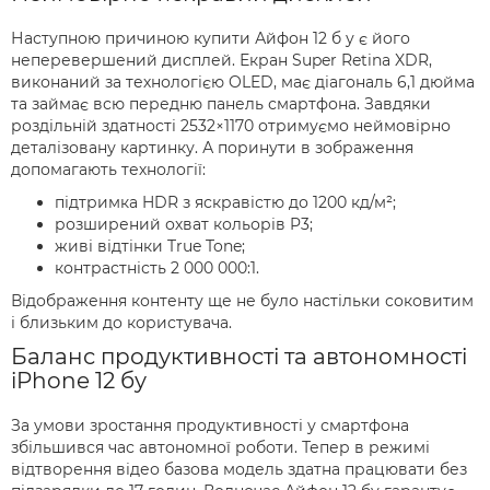
Наступною причиною купити Айфон 12 б у є його
неперевершений дисплей. Екран Super Retina XDR,
виконаний за технологією OLED, має діагональ 6,1 дюйма
та займає всю передню панель смартфона. Завдяки
роздільній здатності 2532×1170 отримуємо неймовірно
деталізовану картинку. А поринути в зображення
допомагають технології:
підтримка HDR з яскравістю до 1200 кд/м²;
розширений охват кольорів P3;
живі відтінки True Tone;
контрастність 2 000 000:1.
Відображення контенту ще не було настільки соковитим
і близьким до користувача.
Баланс продуктивності та автономності
iPhone 12 бу
За умови зростання продуктивності у смартфона
збільшився час автономної роботи. Тепер в режимі
відтворення відео базова модель здатна працювати без