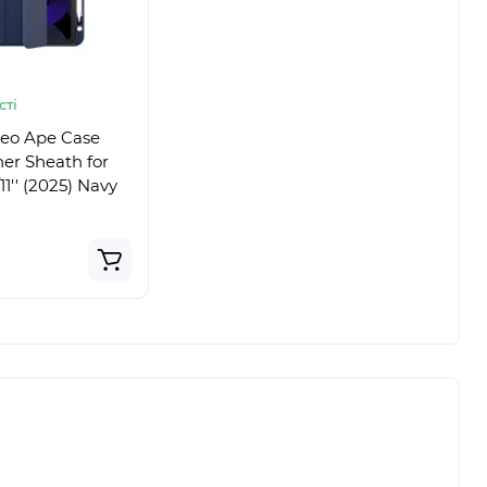
сті
eo Ape Case
her Sheath for
'' (2025) Navy