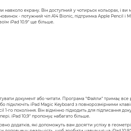
и навколо екрану. Він доступний у чотирьох кольорах, і ви
инок - потужний чіп A14 Bionic, підтримка Apple Pencil і Ma
їм iPad 10.9" ще більше.
дагувати документ або читати. Програма "Файли" тримає все
або підключіть iPad Magic Keyboard з повнорозмірними кла
l 1-го покоління. Він відмінно підходить для підписання д
ері. iPad 10,9" пропонує набагато більше.
повно додатків, які допоможуть вам досягти успіху в геометрі
ти доповнену реальність, щоб зробити навчання на iPad 10.9