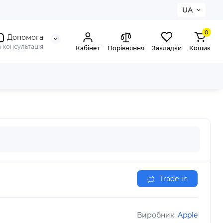
UA
0
Допомога
а консультація
Кабінет
Порівняння
Закладки
Кошик
Trade-in
Виробник:
Apple