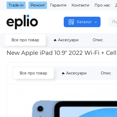
Trade-in
Ремонт
Гарантія
Контакти
Про нас
Каталог
Все про товар
🔥 Аксесуари
Опис
Головна
New Apple iPad 10.9" 2022 Wi-Fi + Cellular 64GB Blue
New Apple iPad 10.9" 2022 Wi-Fi + Ce
Все про товар
🔥 Аксесуари
Опис