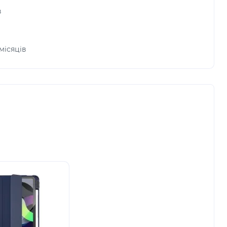
в
 місяців