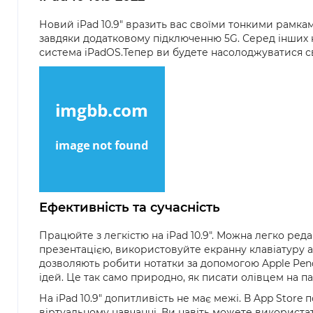
Новий iPad 10.9" вразить вас своїми тонкими рамкам
завдяки додатковому підключенню 5G. Серед інших нов
система iPadOS.Тепер ви будете насолоджуватися сво
Ефективність та сучасність
Працюйте з легкістю на iPad 10.9". Можна легко ре
презентацією, використовуйте екранну клавіатуру 
дозволяють робити нотатки за допомогою Apple Penci
ідей. Це так само природно, як писати олівцем на пап
На iPad 10.9" допитливість не має межі. В App Store 
віртуальному навчанні. Ви навіть можете використа