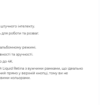
штучного інтелекту.
для роботи та розваг.
в альбомному режимі.
ності та зручності.
ю до 4K.
й Liquid Retina з вужчими рамками, що ідеально
ний прямо у верхній кнопці, тому ви не
равими кольорами.