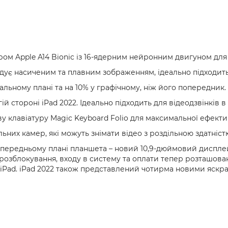
м Apple A14 Bionic із 16-ядерним нейронним двигуном для 
дує насиченим та плавним зображенням, ідеально підходить 
льному плані та на 10% у графічному, ніж його попередник.
 стороні iPad 2022. Ідеально підходить для відеодзвінків 
у клавіатуру Magic Keyboard Folio для максимальної ефектив
ьних камер, які можуть знімати відео з роздільною здатніст
На передньому плані планшета – новий 10,9-дюймовий диспле
я розблокування, входу в систему та оплати тепер розташова
і iPad. iPad 2022 також представлений чотирма новими яск