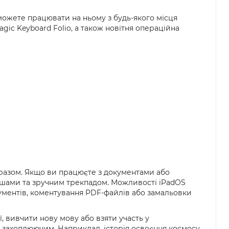
 можете працювати на ньому з будь-якого місця
gic Keyboard Folio, а також новітня операційна
 разом. Якщо ви працюєте з документами або
вішами та зручним трекпадом. Можливості iPadOS
окументів, коментування PDF-файлів або замальовки
ї, вивчити нову мову або взяти участь у
" захоплюючим. Наприклад, історія освоєння космосу