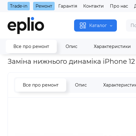
Trade-in
Ремонт
Гарантія
Контакти
Про нас
Каталог
Все про ремонт
Опис
Характеристики
Головна
Заміна нижнього динаміка iPhone 12 Pro Max
Заміна нижнього динаміка iPhone 12
Все про ремонт
Опис
Характеристи