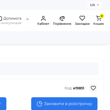
UA
0
Допомога
а консультація
Кабінет
Порівняння
Закладки
Кошик
Код:
e19851
т
Замовити в розстрочку