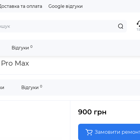
Доставка та оплата
Google відгуки
т
0
Відгуки
 Pro Max
0
ки
Відгуки
900 грн
Замовити ремон