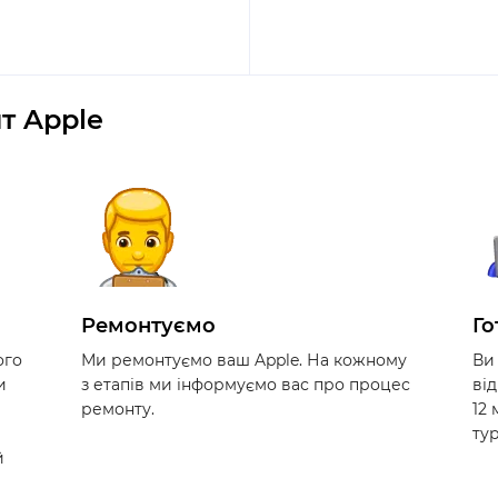
т Apple
Ремонтуємо
Го
ого
Ми ремонтуємо ваш Apple. На кожному
Ви
и
з етапів ми інформуємо вас про процес
ві
ремонту.
12
ту
й