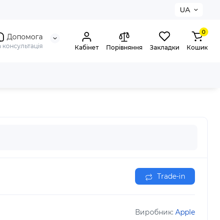
UA
0
Допомога
а консультація
Кабінет
Порівняння
Закладки
Кошик
Trade-in
Виробник:
Apple