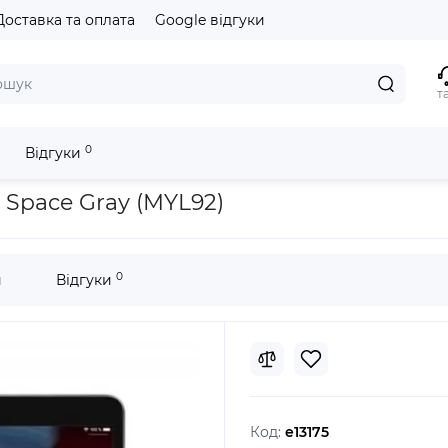
Доставка та оплата
Google відгуки
т
0
Відгуки
 10.2" 2020 Wi-Fi 32GB Space Gray (MYL92)
B Space Gray (MYL92)
0
и
Відгуки
Код:
e13175