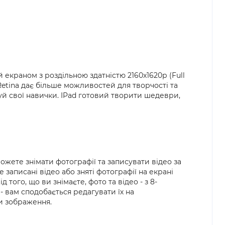
екраном з роздільною здатністю 2160x1620р (Full
etina дає більше можливостей для творчості та
щуй свої навички. IPad готовий творити шедеври,
ожете знімати фотографії та записувати відео за
записані відео або зняті фотографії на екрані
ого, що ви знімаєте, фото та відео - з 8-
вам сподобається редагувати їх на
и зображення.