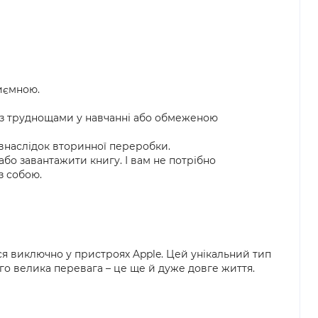
иємною.
 з труднощами у навчанні або обмеженою
 внаслідок вторинної переробки.
або завантажити книгу. І вам не потрібно
з собою.
я виключно у пристроях Apple. Цей унікальний тип
ого велика перевага – це ще й дуже довге життя.