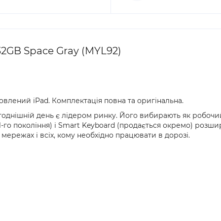
 32GB Space Gray (MYL92)
овлений iPad. Комплектація повна та оригінальна.
огоднішній день є лідером ринку. Його вибирають як робочи
(1-го покоління) і Smart Keyboard (продається окремо) розш
х мережах і всіх, кому необхідно працювати в дорозі.