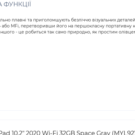
А ФУНКЦІЇ
ідеально плавні та приголомшують безліччю візуальних дета
k 4 або MFi, перетворивши його на першокласну портативну
 іншого - це робиться так само природно, як простим олівце
d 10.2" 2020 Wi-Fi 32GB Space Gray (MYL92