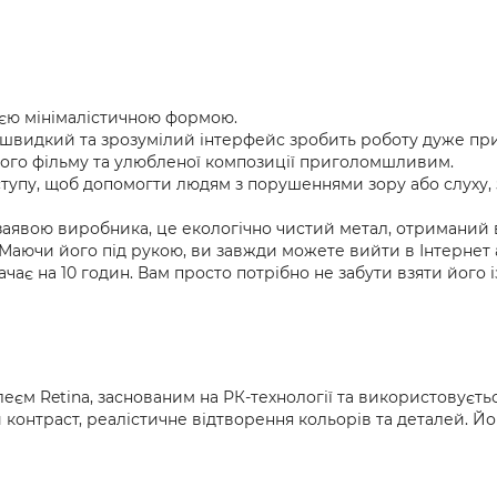
воєю мінімалістичною формою.
а швидкий та зрозумілий інтерфейс зробить роботу дуже пр
ного фільму та улюбленої композиції приголомшливим.
тупу, щоб допомогти людям з порушеннями зору або слуху,
 заявою виробника, це екологічно чистий метал, отриманий
ь. Маючи його під рукою, ви завжди можете вийти в Інтернет 
чає на 10 годин. Вам просто потрібно не забути взяти його і
м Retina, заснованим на РК-технології та використовуєтьс
й контраст, реалістичне відтворення кольорів та деталей. Й