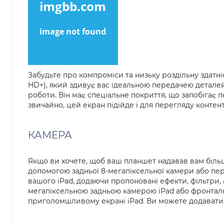
Забудьте про компроміси та низьку роздільну здатн
HD+), який здивує вас ідеальною передачею деталей
роботи. Він має спеціальне покриття, що запобігає 
звичайно, цей екран підійде і для перегляду контен
КАМЕРА
Якщо ви хочете, щоб ваш планшет надавав вам більше
допомогою задньої 8-мегапіксельної камери або пере
вашого iPad, додаючи пропоновані ефекти, фільтри, 
мегапіксельною задньою камерою iPad або фронталь
приголомшливому екрані iPad. Ви можете додавати з