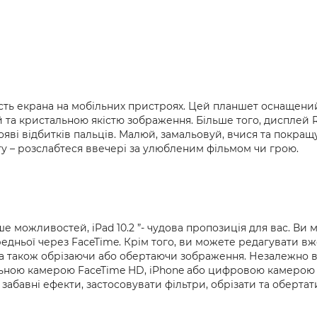
ість екрана на мобільних пристроях. Цей планшет оснащений 
 та кристальною якістю зображення. Більше того, дисплей R
появі відбитків пальців. Малюй, замальовуй, вчися та покра
ту – розслабтеся ввечері за улюбленим фільмом чи грою.
 можливостей, iPad 10.2 ”- чудова пропозиція для вас. Ви м
дньої через FaceTime. Крім того, ви можете редагувати вже 
а також обрізаючи або обертаючи зображення. Незалежно від т
ною камерою FaceTime HD, iPhone або цифровою камерою - 
абавні ефекти, застосовувати фільтри, обрізати та обертат