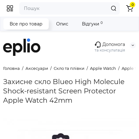
0
0
Все про товар
Опис
Відгуки
Допомога
та консультація
Головна
Аксесуари
Скло та плівки
Apple Watch
Apple 
Захисне скло Blueo High Molecule
Shock-resistant Screen Protector
Apple Watch 42mm