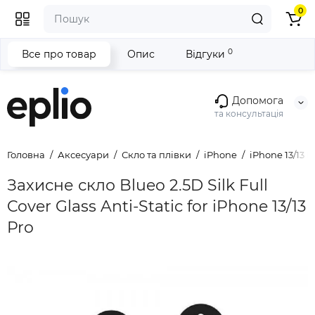
0
0
Все про товар
Опис
Відгуки
Допомога
та консультація
Головна
Аксесуари
Скло та плівки
iPhone
iPhone 13/13 P
Захисне скло Blueo 2.5D Silk Full
Cover Glass Anti-Static for iPhone 13/13
Pro