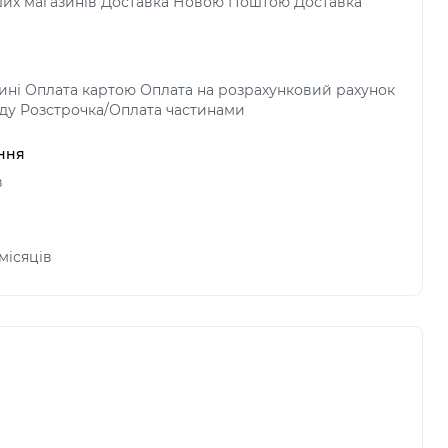
аших магазинів Доставка Новою Поштою Доставка
зині Оплата картою Оплата на розрахунковий рахунок
ду Розстрочка/Оплата частинами
ння
в
 місяців