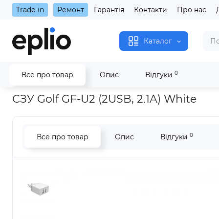
Trade-in
Ремонт
Гарантія
Контакти
Про нас
Каталог
0
Все про товар
Опис
Відгуки
Головна
Аксесуари
Зарядні пристрої
Адаптери
СЗУ G
СЗУ Golf GF-U2 (2USB, 2.1A) White
0
Все про товар
Опис
Відгуки