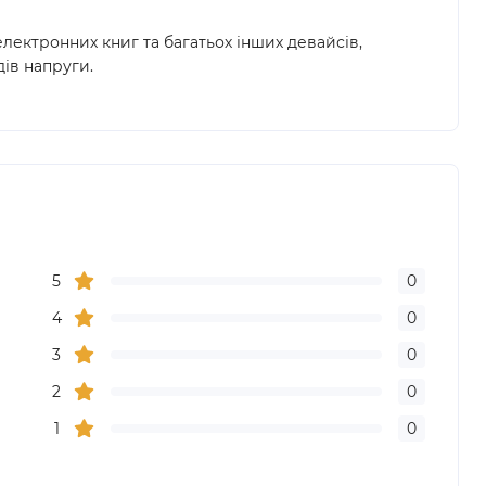
лектронних книг та багатьох інших девайсів,
дів напруги.
5
0
4
0
3
0
2
0
1
0