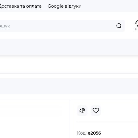
Доставка та оплата
Google відгуки
т
olf GF-U2 (2USB, 2.1A) White
Код:
e2056