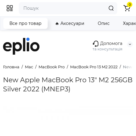
0
Все про товар
🔥 Аксесуари
Опис
Хара
Допомога
та консультація
Головна
Mac
MacBook Pro
MacBook Pro 13 M2 2022
New Ap
New Apple MacBook Pro 13" M2 256GB
Silver 2022 (MNEP3)