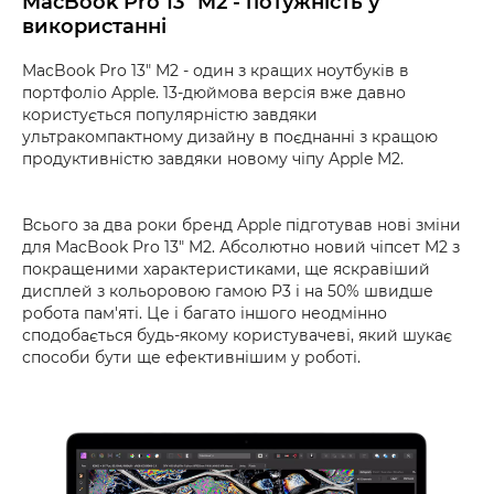
MacBook Pro 13" M2 - потужність у
використанні
MacBook Pro 13" M2 - один з кращих ноутбуків в
портфоліо Apple. 13-дюймова версія вже давно
користується популярністю завдяки
ультракомпактному дизайну в поєднанні з кращою
продуктивністю завдяки новому чіпу Apple M2.
Всього за два роки бренд Apple підготував нові зміни
для MacBook Pro 13" M2. Абсолютно новий чіпсет M2 з
покращеними характеристиками, ще яскравіший
дисплей з кольоровою гамою P3 і на 50% швидше
робота пам'яті. Це і багато іншого неодмінно
сподобається будь-якому користувачеві, який шукає
способи бути ще ефективнішим у роботі.