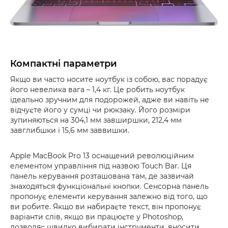
Компактні параметри
Якщо ви часто носите ноутбук із собою, вас порадує
його невелика вага – 1,4 кг. Це робить ноутбук
ідеально зручним для подорожей, адже ви навіть не
відчуєте його у сумці чи рюкзаку. Його розміри
зупиняються на 304,1 мм завширшки, 212,4 мм
завглибшки і 15,6 мм заввишки.
Apple MacBook Pro 13 оснащений революційним
елементом управління під назвою Touch Bar. Ця
панель керування розташована там, де зазвичай
знаходяться функціональні кнопки. Сенсорна панель
пропонує елементи керування залежно від того, що
ви робите. Якщо ви набираєте текст, він пропонує
варіанти слів, якщо ви працюєте у Photoshop,
дозволяє швидко вибирати інструменти, вносити