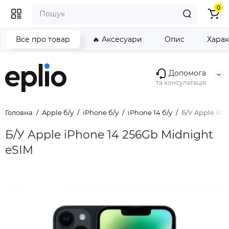
0
Все про товар
🔥 Аксесуари
Опис
Хара
Допомога
та консультація
Головна
Apple б/у
iPhone б/у
iPhone 14 б/у
Б/У Apple iPh
Б/У Apple iPhone 14 256Gb Midnight
eSIM