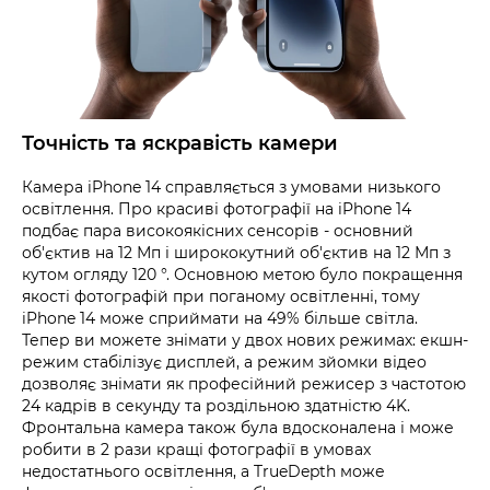
Точність та яскравість камери
Камера iPhone 14 справляється з умовами низького
освітлення. Про красиві фотографії на iPhone 14
подбає пара високоякісних сенсорів - основний
об'єктив на 12 Мп і ширококутний об'єктив на 12 Мп з
кутом огляду 120 °. Основною метою було покращення
якості фотографій при поганому освітленні, тому
iPhone 14 може сприймати на 49% більше світла.
Тепер ви можете знімати у двох нових режимах: екшн-
режим стабілізує дисплей, а режим зйомки відео
дозволяє знімати як професійний режисер з частотою
24 кадрів в секунду та роздільною здатністю 4K.
Фронтальна камера також була вдосконалена і може
робити в 2 рази кращі фотографії в умовах
недостатнього освітлення, а TrueDepth може