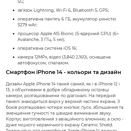
5G;
зв'язок Lightning, Wi-Fi 6, Bluetooth 5, GPS;
оперативна пам'ять 6 ГБ, акумулятор ємністю
3279 мАг;
процесор Apple A15 Bionic (5-ядерний GPU) (6×
Avalanche, 3 ГГц, 5 нм);
оперативна система iOS 16;
камера 12MPx, відео (3,840 2,160), оснащена
автофокусом, спалахом.
Смартфон iPhone 14 - кольори та дизайн
Дизайн Apple iPhone 14 такий самий, як і в iPhone 12 і
13, з об'єктивами в добре обладнаному острівці
камери, розташованими по діагоналі. На передній
панелі знаходиться виріз у верхній частині екрана. З
боків розташовані чотири кнопки: пуск, збільшення та
зменшення гучності та швидке вимикання звуку.
Корпус виготовлений з авіаційного алюмінію, а скло -
дуже міцного керамічного екрану Ceramic Shield.
Традиційно для смартфонів Apple iPhone 14 вражає