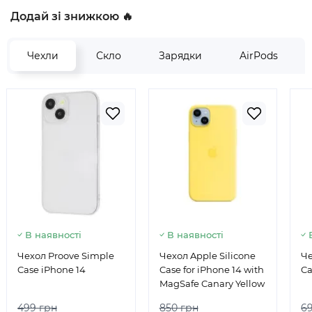
Додай зі знижкою 🔥
Чехли
Скло
Зарядки
AirPods
В наявності
В наявності
Чехол Proove Simple
Чехол Apple Silicone
Че
Case iPhone 14
Case for iPhone 14 with
Ca
MagSafe Canary Yellow
499 грн
850 грн
6