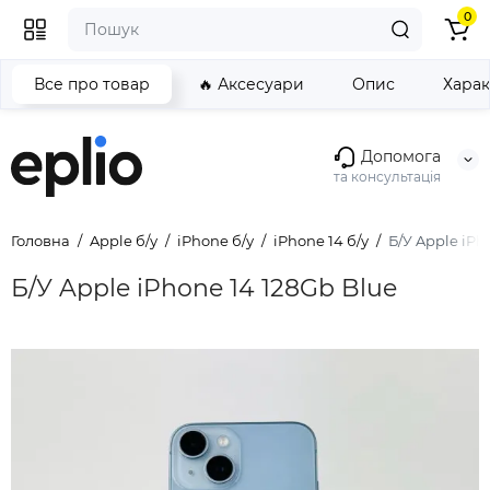
0
Все про товар
🔥 Аксесуари
Опис
Хара
Допомога
та консультація
Головна
Apple б/у
iPhone б/у
iPhone 14 б/у
Б/У Apple iPh
Б/У Apple iPhone 14 128Gb Blue