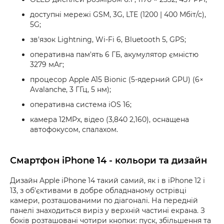
доступні мережі GSM, 3G, LTE (1200 | 400 Мбіт/с),
5G;
зв'язок Lightning, Wi-Fi 6, Bluetooth 5, GPS;
оперативна пам'ять 6 ГБ, акумулятор ємністю
3279 мАг;
процесор Apple A15 Bionic (5-ядерний GPU) (6×
Avalanche, 3 ГГц, 5 нм);
оперативна система iOS 16;
камера 12MPx, відео (3,840 2,160), оснащена
автофокусом, спалахом.
Смартфон iPhone 14 - кольори та дизайн
Дизайн Apple iPhone 14 такий самий, як і в iPhone 12 і
13, з об'єктивами в добре обладнаному острівці
камери, розташованими по діагоналі. На передній
панелі знаходиться виріз у верхній частині екрана. З
боків розташовані чотири кнопки: пуск, збільшення та