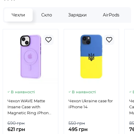
Чехли
Скло
Зарядки
AirPods
В наявності
В наявності
Чехол WAVE Matte
Чехол Ukraine case for
Че
Insane Case with
iPhone 14
Ca
Magnetic Ring iPhone
Ma
13/14 Light Purple
690 грн
550 грн
8
621 грн
495 грн
7