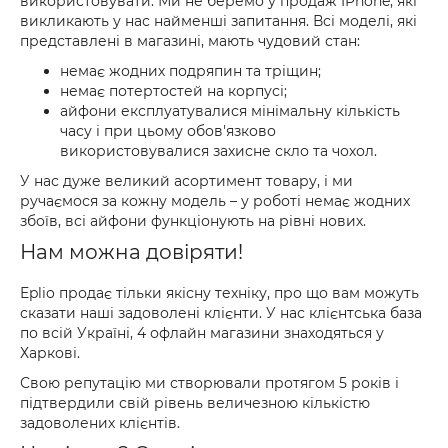
використовувати. Ми не беремо у продаж IPhone, які
викликають у нас найменші запитання. Всі моделі, які
представлені в магазині, мають чудовий стан:
немає жодних подряпин та тріщин;
немає потертостей на корпусі;
айфони експлуатувалися мінімальну кількість
часу і при цьому обов'язково
використовувалися захисне скло та чохол.
У нас дуже великий асортимент товару, і ми
ручаємося за кожну модель – у роботі немає жодних
збоїв, всі айфони функціонують на рівні нових.
Нам можна довіряти!
Eplio продає тільки якісну техніку, про що вам можуть
сказати наші задоволені клієнти. У нас клієнтська база
по всій Україні, 4 офлайн магазини знаходяться у
Харкові.
Свою репутацію ми створювали протягом 5 років і
підтвердили свій рівень величезною кількістю
задоволених клієнтів.