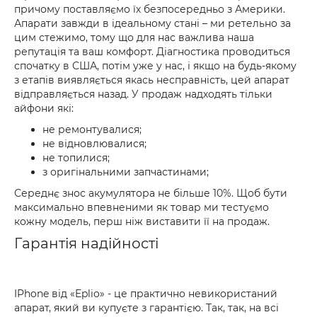
причому поставляємо їх безпосередньо з Америки.
Апарати завжди в ідеальному стані – ми ретельно за
цим стежимо, тому що для нас важлива наша
репутація та ваш комфорт. Діагностика проводиться
спочатку в США, потім уже у нас, і якщо на будь-якому
з етапів виявляється якась несправність, цей апарат
відправляється назад. У продаж надходять тільки
айфони які:
не ремонтувалися;
не відновлювалися;
не топилися;
з оригінальними запчастинами;
Середнє знос акумулятора не більше 10%. Щоб бути
максимально впевненими як товар ми тестуємо
кожну модель, перш ніж виставити її на продаж.
Гарантія надійності
IPhone від «Eplio» - це практично невикористаний
апарат, який ви купуєте з гарантією. Так, так, на всі