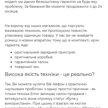
моделі ми даємо безкоштовну гарантію на будь-яку
проблему. За бажання Ви можете продовжити її до 24
місяців.
На відміну від інших магазинів, що торгують
вживаною технікою, ми пропонуємо повністю
упаковану одиницю товару. У нас ви не знайдете
різниці з новим апаратом, тому що в комплекті, крім
гаджета, йде:
оригінальний зарядний пристрій;
оригінальна коробка;
гарантійний талон;
товарний чек.
Висока якість техніки - це реально?
Так. Ви можете купити б/в Айфон з практично
«нульовим пробігом» з однієї простої причини - як
тільки техніка Еппл залишає салон продажів і
активується, вона отримує статус «була у
використанні». При цьому її взагалі не могли