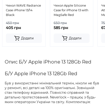
Чехол WAVE Radiance
Чехол Apple Silicone
Ч
Case iPhone 13/14
Case for iPhone 13 with
At
Black
MagSafe Red
Ma
13
450 грн
650 грн
75
405 грн
585 грн
6
Додати
Додати
Опис Б/У Apple iPhone 13 128Gb Red
Б/У Apple iPhone 13 128Gb Red
Був у використанні мінімальний термін, ніколи не був
у ремонті, всі деталі на 100% оригінальні. Зовнішній
стан телефону відмінний. Повністю справний та
детально протестований. Neverlock – працює з будь-
яким оператором України та світу. Комплектація: