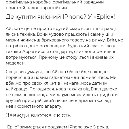
оригінальна коробка, оригінальний зарядний
пристрій, талон гарантійний.
Де купити якісний IPhone? У «Eplio»!
Айфон – це не просто крутий смартфон, це справді
якісна техніка. Вони чудово працюють і саме у цієї
марки найменш бракованого товару на ринку. Втім, не
потрібно довго розповідати, будь-який скаже, що у
техніки Apple високі стандарти, яких вони ретельно
дотримуються. Причому це стосується і вживаних
моделей.
Якщо ви думаєте, що Айфон б/в не йде в жодне
порівняння з новим гаджетом - ви помиляєтесь. Ми
дбаємо про своїх клієнтів і намагаємось дати їм
найкраще. Погодьтеся, нова техніка від Еппл далеко
не всім по кишені, а ми даємо можливість придбати
крутий пристрій, який нічим не відрізняється від
невикористаного апарату.
Завжди висока якість
"Eplio" займається продажем IPhone вже 5 років,