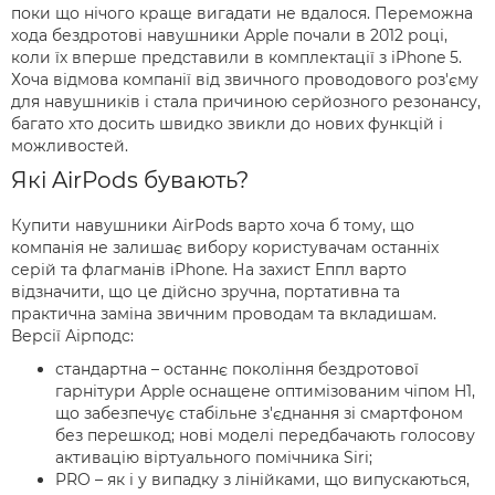
поки що нічого краще вигадати не вдалося. Переможна
хода бездротові навушники Apple почали в 2012 році,
коли їх вперше представили в комплектації з iPhone 5.
Хоча відмова компанії від звичного проводового роз'єму
для навушників і стала причиною серйозного резонансу,
багато хто досить швидко звикли до нових функцій і
можливостей.
Які AirPods бувають?
Купити навушники AirPods варто хоча б тому, що
компанія не залишає вибору користувачам останніх
серій та флагманів iPhone. На захист Еппл варто
відзначити, що це дійсно зручна, портативна та
практична заміна звичним проводам та вкладишам.
Версії Аірподс:
стандартна – останнє покоління бездротової
гарнітури Apple оснащене оптимізованим чіпом H1,
що забезпечує стабільне з'єднання зі смартфоном
без перешкод; нові моделі передбачають голосову
активацію віртуального помічника Siri;
PRO – як і у випадку з лінійками, що випускаються,