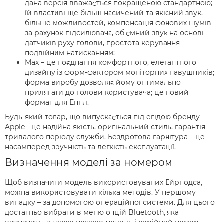
дана версія вважається покращеною стандартною;
їй властиві ще більш насичений та якісний звук,
більше можливостей, компенсація фонових шумів
за рахунок підсилювача, об'ємний звук на основі
датчиків руху голови, простота керування
подвійним натисканням;
Max – це поєднання комфортного, елегантного
дизайну із форм-фактором моніторних навушників;
форма виробу дозволяє йому оптимально
прилягати до голови користувача; це новий
формат для Еппл.
Будь-який товар, що випускається під егідою бренду
Apple - це надійна якість, оригінальний стиль, гарантія
тривалого періоду служби. Бездротова гарнітура – це
насамперед зручність та легкість експлуатації.
Визначення моделі за номером
Щоб визначити модель використовуваних Ейрподса,
можна використовувати кілька методів. У першому
випадку – за допомогою операційної системи. Для цього
достатньо вибрати в меню опцій Bluetooth, яка