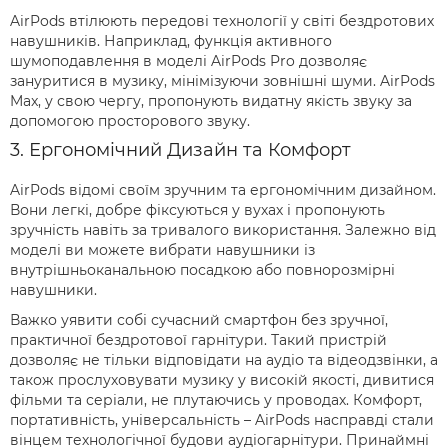
AirPods втілюють передові технології у світі бездротових
навушників. Наприклад, функція активного
шумоподавлення в моделі AirPods Pro дозволяє
зануритися в музику, мінімізуючи зовнішні шуми. AirPods
Max, у свою чергу, пропонують видатну якість звуку за
допомогою просторового звуку.
3. Ергономічний Дизайн та Комфорт
AirPods відомі своїм зручним та ергономічним дизайном.
Вони легкі, добре фіксуються у вухах і пропонують
зручність навіть за тривалого використання. Залежно від
моделі ви можете вибрати навушники із
внутрішньоканальною посадкою або повнорозмірні
навушники.
Важко уявити собі сучасний смартфон без зручної,
практичної бездротової гарнітури. Такий пристрій
дозволяє не тільки відповідати на аудіо та відеодзвінки, а
також прослуховувати музику у високій якості, дивитися
фільми та серіали, не плутаючись у проводах. Комфорт,
портативність, універсальність – AirPods насправді стали
вінцем технологічної будови аудіогарнітури. Принаймні