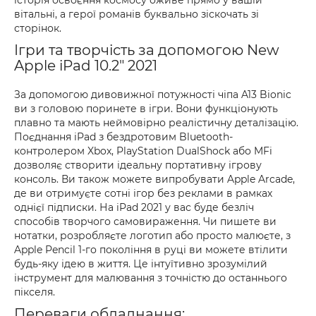
історія освоєння космосу оживе прямо у вашій
вітальні, а герої романів буквально зіскочать зі
сторінок.
Ігри та творчість за допомогою New
Apple iPad 10.2" 2021
За допомогою дивовижної потужності чіпа A13 Bionic
ви з головою поринете в ігри. Вони функціонують
плавно та мають неймовірно реалістичну деталізацію.
Поєднання iPad з бездротовим Bluetooth-
контролером Xbox, PlayStation DualShock або MFi
дозволяє створити ідеальну портативну ігрову
консоль. Ви також можете випробувати Apple Arcade,
де ви отримуєте сотні ігор без реклами в рамках
однієї підписки. На iPad 2021 у вас буде безліч
способів творчого самовираження. Чи пишете ви
нотатки, розробляєте логотип або просто малюєте, з
Apple Pencil 1-го покоління в руці ви можете втілити
будь-яку ідею в життя. Це інтуїтивно зрозумілий
інструмент для малювання з точністю до останнього
пікселя.
Переваги обладнання: