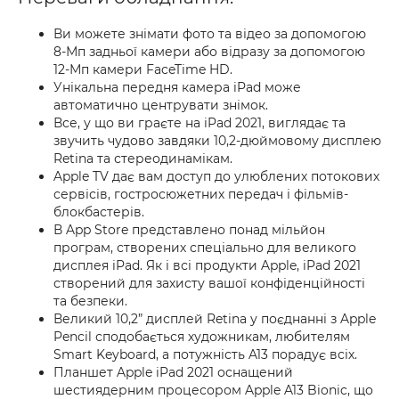
Ви можете знімати фото та відео за допомогою
8-Мп задньої камери або відразу за допомогою
12-Мп камери FaceTime HD.
Унікальна передня камера iPad може
автоматично центрувати знімок.
Все, у що ви граєте на iPad 2021, виглядає та
звучить чудово завдяки 10,2-дюймовому дисплею
Retina та стереодинамікам.
Apple TV дає вам доступ до улюблених потокових
сервісів, гостросюжетних передач і фільмів-
блокбастерів.
В App Store представлено понад мільйон
програм, створених спеціально для великого
дисплея iPad. Як і всі продукти Apple, iPad 2021
створений для захисту вашої конфіденційності
та безпеки.
Великий 10,2” дисплей Retina у поєднанні з Apple
Pencil сподобається художникам, любителям
Smart Keyboard, а потужність A13 порадує всіх.
Планшет Apple iPad 2021 оснащений
шестиядерним процесором Apple A13 Bionic, що