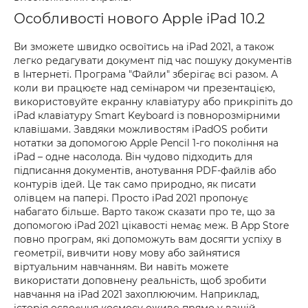
Особливості нового Apple iPad 10.2
Ви зможете швидко освоїтись на iPad 2021, а також
легко редагувати документ під час пошуку документів
в Інтернеті. Програма "Файли" зберігає всі разом. А
коли ви працюєте над семінаром чи презентацією,
використовуйте екранну клавіатуру або прикріпіть до
iPad клавіатуру Smart Keyboard із повнорозмірними
клавішами. Завдяки можливостям iPadOS робити
нотатки за допомогою Apple Pencil 1-го покоління на
iPad – одне насолода. Він чудово підходить для
підписання документів, анотування PDF-файлів або
контурів ідей. Це так само природно, як писати
олівцем на папері. Просто iPad 2021 пропонує
набагато більше. Варто також сказати про те, що за
допомогою iPad 2021 цікавості немає меж. В App Store
повно програм, які допоможуть вам досягти успіху в
геометрії, вивчити нову мову або зайнятися
віртуальним навчанням. Ви навіть можете
використати доповнену реальність, щоб зробити
навчання на iPad 2021 захоплюючим. Наприклад,