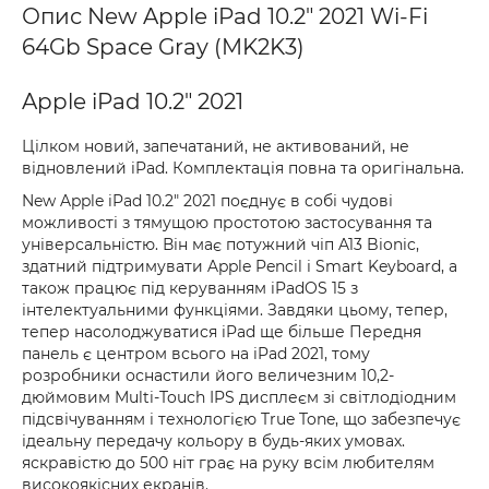
Опис New Apple iPad 10.2" 2021 Wi-Fi
64Gb Space Gray (MK2K3)
Apple iPad 10.2" 2021
Цілком новий, запечатаний, не активований, не
відновлений iPad. Комплектація повна та оригінальна.
New Apple iPad 10.2" 2021 поєднує в собі чудові
можливості з тямущою простотою застосування та
універсальністю. Він має потужний чіп A13 Bionic,
здатний підтримувати Apple Pencil і Smart Keyboard, а
також працює під керуванням iPadOS 15 з
інтелектуальними функціями. Завдяки цьому, тепер,
тепер насолоджуватися iPad ще більше Передня
панель є центром всього на iPad 2021, тому
розробники оснастили його величезним 10,2-
дюймовим Multi-Touch IPS дисплеєм зі світлодіодним
підсвічуванням і технологією True Tone, що забезпечує
ідеальну передачу кольору в будь-яких умовах.
яскравістю до 500 ніт грає на руку всім любителям
високоякісних екранів.