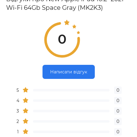
Wi-Fi 64Gb Space Gray (MK2K3)
0
Написати відгук
5
0
4
0
3
0
2
0
1
0