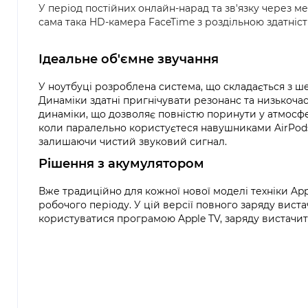
У період постійних онлайн-нарад та зв'язку через м
сама така HD-камера FaceTime з роздільною здатніст
Ідеальне об'ємне звучання
У ноутбуці розроблена система, що складається з ше
Динаміки здатні пригнічувати резонанс та низькочас
динаміки, що дозволяє повністю поринути у атмосфе
коли паралельно користуєтеся навушниками AirPods 
залишаючи чистий звуковий сигнал.
Рішення з акумулятором
Вже традиційно для кожної нової моделі техніки Ap
робочого періоду. У цій версії повного заряду вист
користуватися програмою Apple TV, заряду вистачить