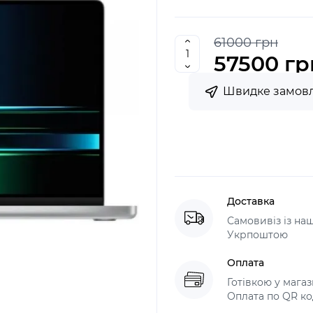
61000 грн
57500 гр
Швидке замов
Доставка
Самовивіз із н
Укрпоштою
Оплата
Готівкою у мага
Оплата по QR ко