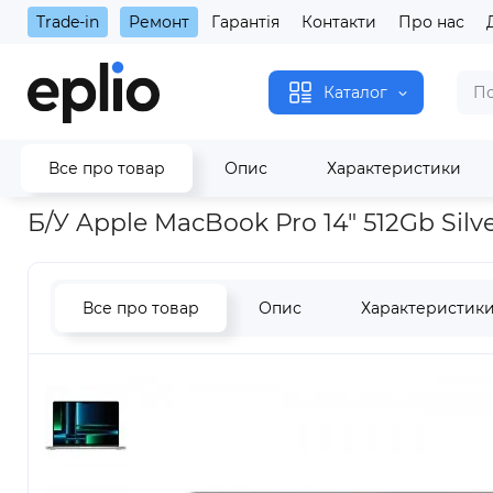
Trade-in
Ремонт
Гарантія
Контакти
Про нас
Каталог
Все про товар
Опис
Характеристики
Головна
Б/У Apple MacBook Pro 14" 512Gb Silver (MPHH3) 2023
Б/У Apple MacBook Pro 14" 512Gb Sil
Все про товар
Опис
Характеристик