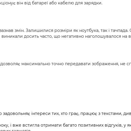
іонує він від батареї або кабелю для зарядки.
зазнав змін. Залишилися розміри як ноутбука, так і тачпада
и виникали досить часто, що негативно наголошувалося на в
 що дозволяє максимально точно передавати зображення, не с
задовольняє інтереси тих, хто грає, працює з текстами, див
ку, і вже встигла отримати багато позитивних відгуків, у я