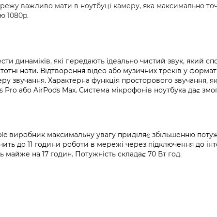
ережу важливо мати в ноутбуці камеру, яка максимально точ
ю 1080p.
сти динаміків, які передають ідеально чистий звук, який с
тотні ноти. Відтворення відео або музичних треків у формат
ру звучання. Характерна функція просторового звучання, я
Pro або AirPods Max. Система мікрофонів ноутбука дає змог
ple виробник максимальну увагу приділяє збільшенню потуж
ачить до 11 години роботи в мережі через підключення до ін
 майже на 17 годин. Потужність складає 70 Вт год.