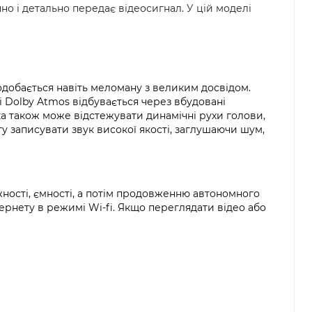
но і детально передає відеосигнал. У цій моделі
подобається навіть меломану з великим досвідом.
і Dolby Atmos відбувається через вбудовані
ка також може відстежувати динамічні рухи голови,
у записувати звук високої якості, заглушаючи шум,
ності, ємності, а потім продовженню автономного
тернету в режимі Wi-fi. Якщо переглядати відео або