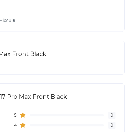
 місяців
Max Front Black
17 Pro Max Front Black
5
0
4
0