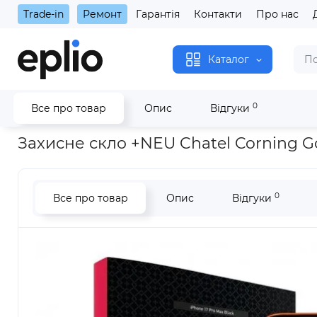
Trade-in
Ремонт
Гарантія
Контакти
Про нас
Каталог
0
Все про товар
Опис
Відгуки
Головна
Захисне скло +NEU Chatel Corning Gorilla Glass with 
Захисне скло +NEU Chatel Corning Gor
0
Все про товар
Опис
Відгуки