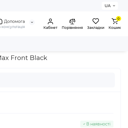
UA
0
Допомога
а консультація
Кабінет
Порівняння
Закладки
Кошик
Max Front Black
В наявності