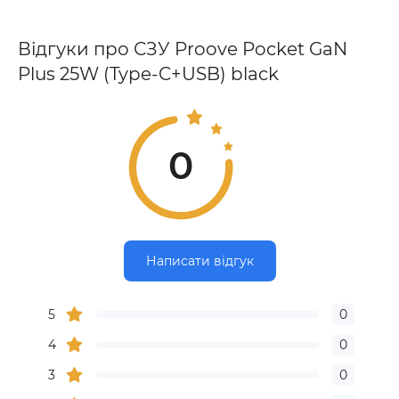
Відгуки про СЗУ Proove Pocket GaN
Plus 25W (Type-C+USB) black
0
Написати відгук
5
0
4
0
3
0