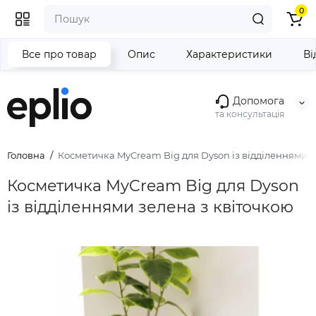
0
Все про товар
Опис
Характеристики
Ві
Допомога
та консультація
Головна
Косметичка MyCream Big для Dyson із відділеннями з
Косметичка MyCream Big для Dyson
із відділеннями зелена з квіточкою