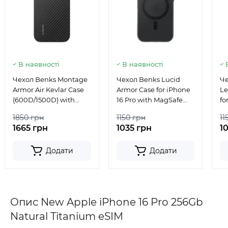
В наявності
В наявності
Чехол Benks Montage
Чехол Benks Lucid
Че
Armor Air Kevlar Case
Armor Case for iPhone
Le
(600D/1500D) with
16 Pro with MagSafe
fo
MagSafe for iPhone 16
Black
Ma
1850 грн
1150 грн
11
Pro
1665 грн
1035 грн
1
Додати
Додати
Опис New Apple iPhone 16 Pro 256Gb
Natural Titanium eSIM