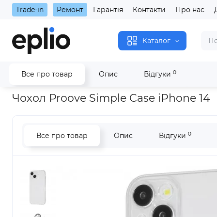
Trade-in
Ремонт
Гарантія
Контакти
Про нас
Каталог
0
Все про товар
Опис
Відгуки
Головна
Чохол Proove Simple Case iPhone 14
Чохол Proove Simple Case iPhone 14
0
Все про товар
Опис
Відгуки