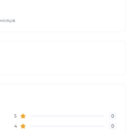
 місяців
5
0
4
0