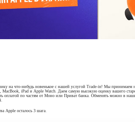
ику на что-нибудь новенькое с нашей услугой Trade-in! Мы принимаем 
e, MacBook, iPad и Apple Watch. Даем самую высокую оценку вашего стар
ть оплатой по частям от Моно или Приват банка. Обменять можно в наш
й.
ва Apple осталось 3 шага.