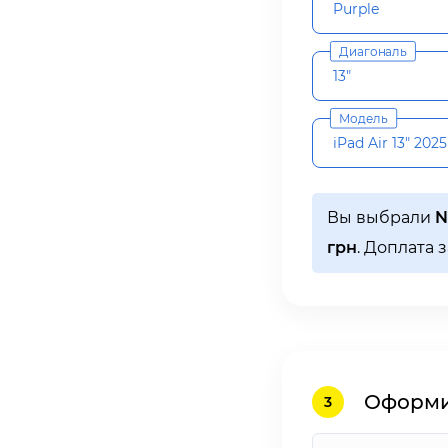
Purple
Диагональ
13"
Модель
iPad Air 13" 2025
Вы выбрали
N
грн
. Доплата 
Оформит
3