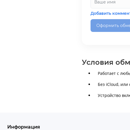
Добавить коммен
Оформить обм
Условия об
Работает с люб
Без iСloud, или
Устройство вкл
Информация