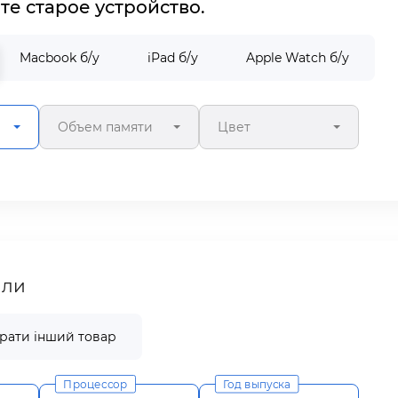
е старое устройство.
Macbook б/у
iPad б/у
Apple Watch б/у
Объем памяти
Цвет
али
рати інший товар
Процессор
Год выпуска