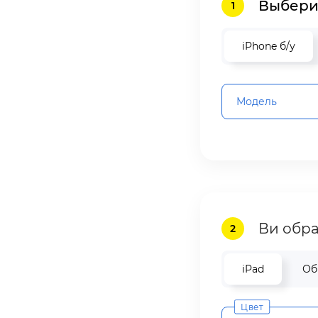
Выберит
1
iPhone б/у
Модель
Ви обр
2
iPad
Об
Цвет