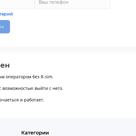
тарий
ен
мен
ым оператором без R-sim.
 с возможностью выйти с него.
ючаеться и работает.
Категории