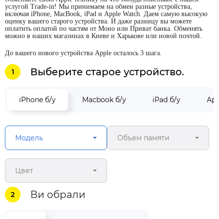
услугой Trade-in! Мы принимаем на обмен разные устройства,
включая iPhone, MacBook, iPad и Apple Watch. Даем самую высокую
оценку вашего старого устройства. И даже разницу вы можете
оплатить оплатой по частям от Моно или Приват банка. Обменять
можно в наших магазинах в Киеве и Харькове или новой почтой.
До вашего нового устройства Apple осталось 3 шага.
Выберите старое устройство.
1
iPhone б/у
Macbook б/у
iPad б/у
App
Модель
Объем памяти
Цвет
Ви обрали
2